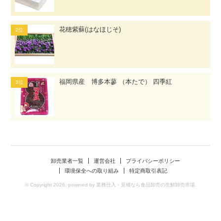
花穂紫蘇(はなほじそ)
福岡県産 博多本蓼 （本たで） 四季紅
卸売業者一覧
運営会社
プライバシーポリシー
環境保全への取り組み
特定商取引表記
© Copyright 2026. powered by 業務仕入・見積なら食品卸売の生鮮卸売市場.