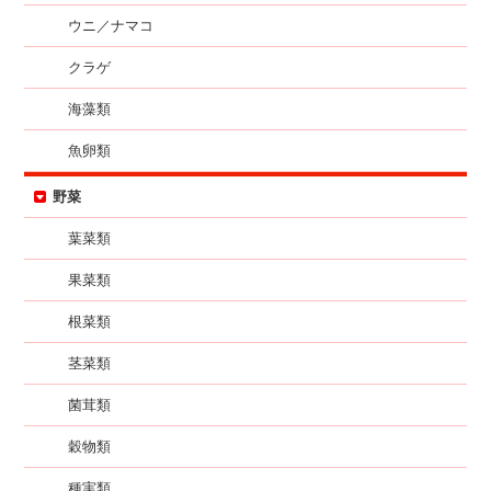
ウニ／ナマコ
クラゲ
海藻類
魚卵類
野菜
葉菜類
果菜類
根菜類
茎菜類
菌茸類
穀物類
種実類