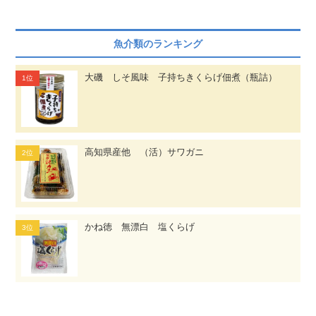
魚介類のランキング
大磯 しそ風味 子持ちきくらげ佃煮（瓶詰）
高知県産他 （活）サワガニ
かね徳 無漂白 塩くらげ