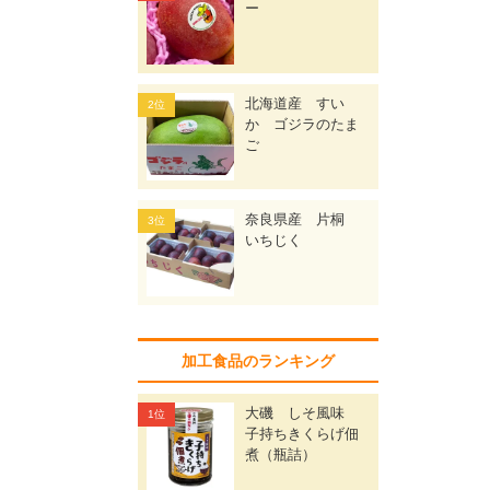
ー
北海道産 すい
か ゴジラのたま
ご
奈良県産 片桐
いちじく
加工食品のランキング
大磯 しそ風味
子持ちきくらげ佃
煮（瓶詰）