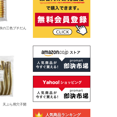
秋の三色プチだん
 天ぷら用穴子開
人気商品ランキング