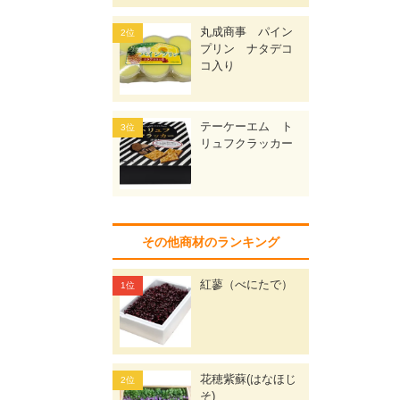
丸成商事 パイン
プリン ナタデコ
コ入り
テーケーエム ト
リュフクラッカー
その他商材のランキング
紅蓼（べにたで）
花穂紫蘇(はなほじ
そ)