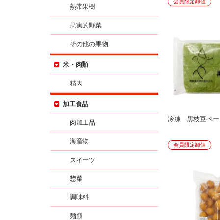
会員限定卸値
熱帯果樹
果実的野菜
その他の果物
米・肉類
精肉
加工食品
冷凍 黒枝豆ペー
肉加工品
海産物
会員限定卸値
スイーツ
惣菜
調味料
麺類