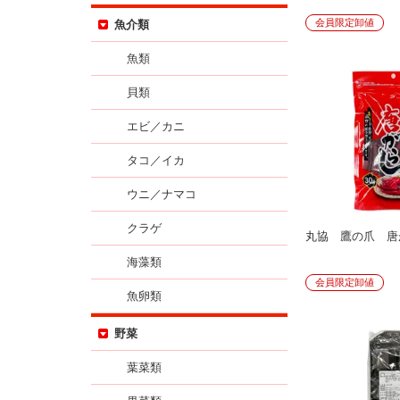
会員限定卸値
魚介類
魚類
貝類
エビ／カニ
タコ／イカ
ウニ／ナマコ
クラゲ
丸協 鷹の爪 唐
海藻類
会員限定卸値
魚卵類
野菜
葉菜類