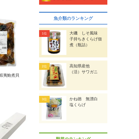
魚介類のランキング
大磯 しそ風味
子持ちきくらげ佃
煮（瓶詰）
高知県産他
（活）サワガニ
蝦夷鮑煮貝
かね徳 無漂白
塩くらげ
野菜のランキング