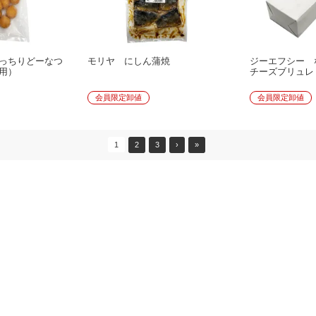
っちりどーなつ
モリヤ にしん蒲焼
ジーエフシー 
用）
チーズブリュレ
会員限定卸値
会員限定卸値
1
2
3
›
»