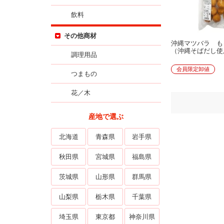
飲料
その他商材
沖縄マツバラ も
（沖縄そばだし使
調理用品
会員限定卸値
つまもの
花／木
産地で選ぶ
北海道
青森県
岩手県
秋田県
宮城県
福島県
茨城県
山形県
群馬県
山梨県
栃木県
千葉県
埼玉県
東京都
神奈川県