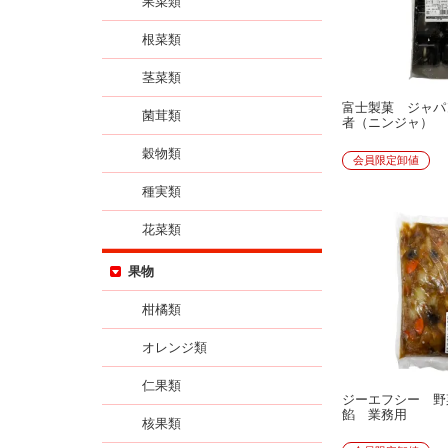
果菜類
根菜類
茎菜類
富士製菓 ジャパ
菌茸類
者（ニンジャ）
穀物類
会員限定卸値
種実類
花菜類
果物
柑橘類
オレンジ類
仁果類
ジーエフシー 野
餡 業務用
核果類