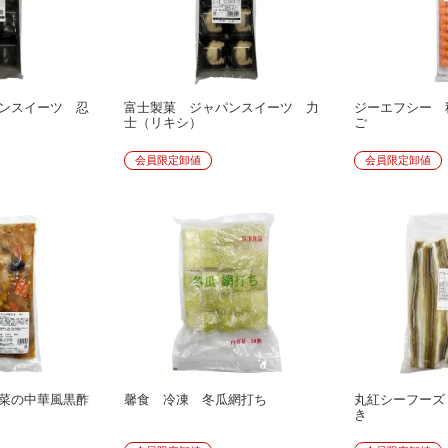
ンスイーツ 忍
富士製菓 ジャパンスイーツ 力
ジーエフシー 
士（リキシ）
ご
会員限定卸値
会員限定卸値
菜の中華風黒酢
馨食 冷凍 冬瓜網打ち
丸紅シーフーズ
き