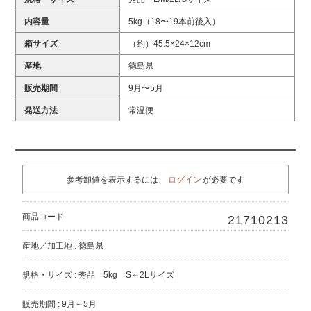
内容量
5kg（18〜19本前後入）
箱サイズ
（約）45.5×24×12cm
産地
徳島県
販売期間
9月〜5月
発送方法
常温便
参考卸値を表示するには、
ログイン
が必要です
商品コード
21710213
産地／加工地 : 徳島県
規格・サイズ : 秀品 5kg S～2Lサイズ
販売期間 : 9月～5月