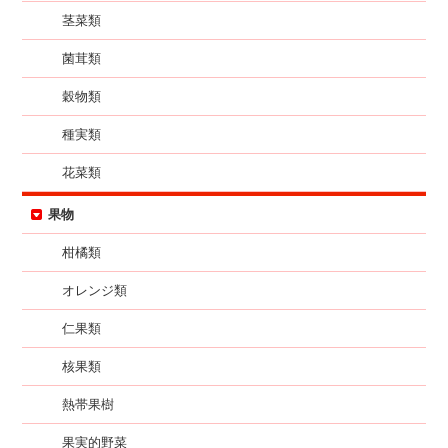
茎菜類
菌茸類
穀物類
種実類
花菜類
果物
柑橘類
オレンジ類
仁果類
核果類
熱帯果樹
果実的野菜