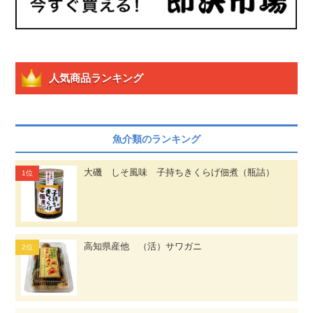
人気商品ランキング
魚介類のランキング
大磯 しそ風味 子持ちきくらげ佃煮（瓶詰）
高知県産他 （活）サワガニ