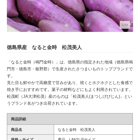
1/39
徳島県産 なると金時 松茂美人
「なると金時（鳴門金時）」は、徳島県の指定された地域（徳島県鳴
門市・徳島市・板野郡）で生産されたさつまいものトップブランドで
す。
見た目も鮮やかで高糖度で甘みがあり、焼くとホクホクとした食感で
焼き芋におすすめです。菓子の材料などにもよく利用されています。
松茂町（JA大津松茂）産のものは「松茂美人(まつしげびじん)」とい
うブランド名がつき出荷されています。
商品詳細
商品名
なると金時 松茂美人
規格・サイズ
秀品 L/M/2L/Sサイズ