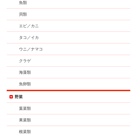
魚類
貝類
エビ／カニ
タコ／イカ
ウニ／ナマコ
クラゲ
海藻類
魚卵類
野菜
葉菜類
果菜類
根菜類