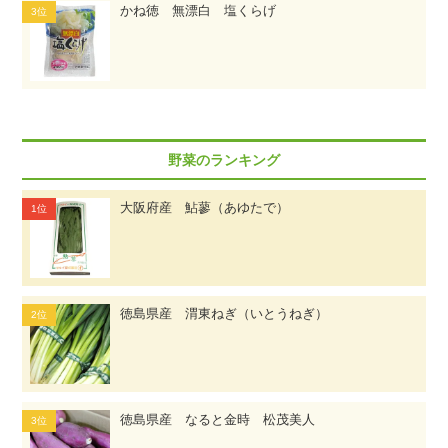
かね徳 無漂白 塩くらげ
野菜のランキング
大阪府産 鮎蓼（あゆたで）
徳島県産 渭東ねぎ（いとうねぎ）
徳島県産 なると金時 松茂美人