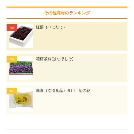
その他商材のランキング
紅蓼（べにたで）
花穂紫蘇(はなほじそ)
馨食（冷凍食品）食用 菊の花