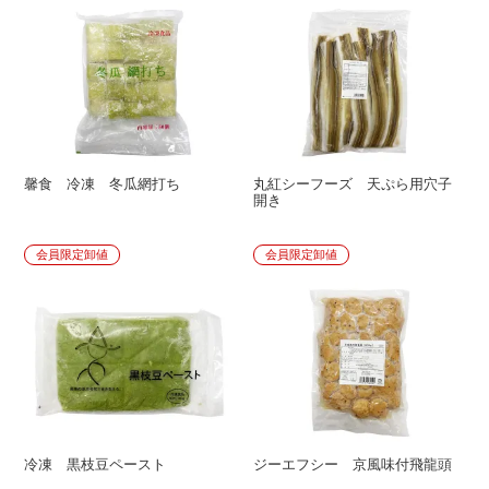
馨食 冷凍 冬瓜網打ち
丸紅シーフーズ 天ぷら用穴子
開き
会員限定卸値
会員限定卸値
冷凍 黒枝豆ペースト
ジーエフシー 京風味付飛龍頭