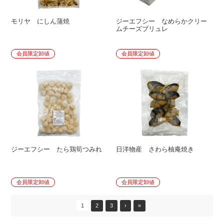
モリヤ にしん蒲焼
ジーエフシー なめらかクリー
ムチーズブリュレ
会員限定卸値
会員限定卸値
ジーエフシー たら鶏筍つみれ
日洋物産 さわら柚庵焼き
会員限定卸値
会員限定卸値
1
2
3
›
»