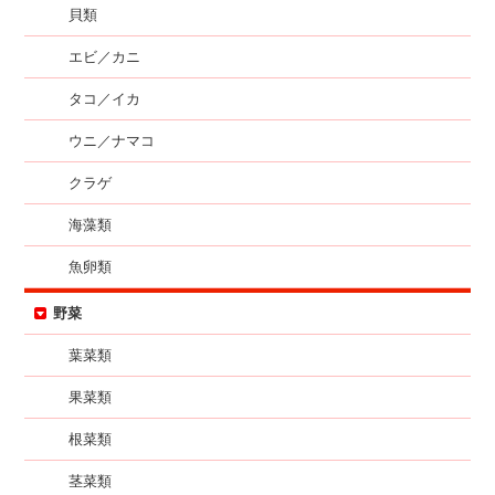
貝類
エビ／カニ
タコ／イカ
ウニ／ナマコ
クラゲ
海藻類
魚卵類
野菜
葉菜類
果菜類
根菜類
茎菜類