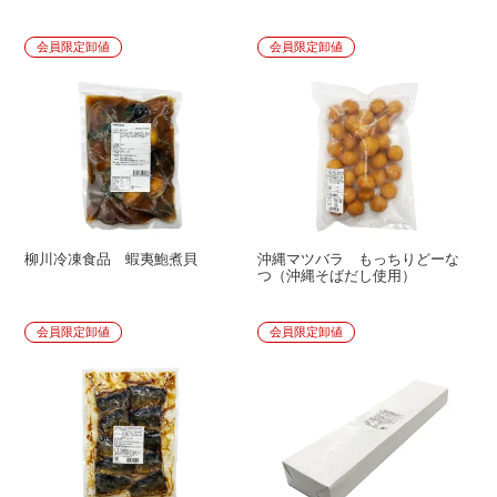
会員限定卸値
会員限定卸値
柳川冷凍食品 蝦夷鮑煮貝
沖縄マツバラ もっちりどーな
つ（沖縄そばだし使用）
会員限定卸値
会員限定卸値