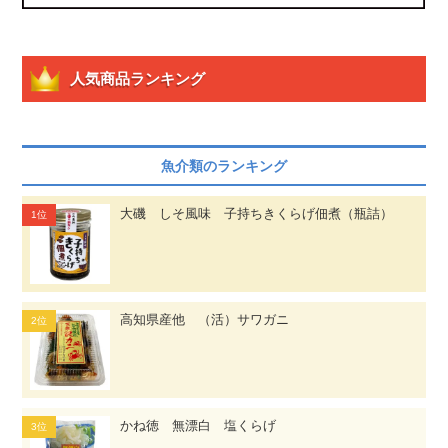
人気商品ランキング
魚介類のランキング
大磯 しそ風味 子持ちきくらげ佃煮（瓶詰）
高知県産他 （活）サワガニ
かね徳 無漂白 塩くらげ