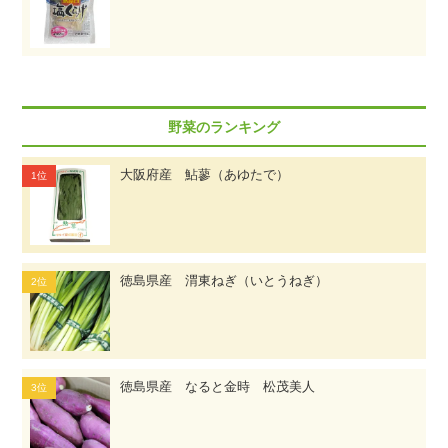
野菜のランキング
大阪府産 鮎蓼（あゆたで）
徳島県産 渭東ねぎ（いとうねぎ）
徳島県産 なると金時 松茂美人