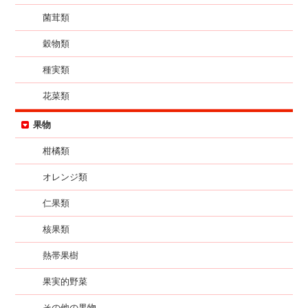
菌茸類
穀物類
種実類
花菜類
果物
柑橘類
オレンジ類
仁果類
核果類
熱帯果樹
果実的野菜
その他の果物