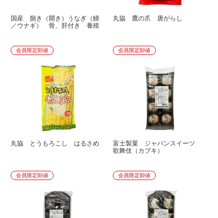
国産 捌き（開き）うなぎ（鰻
丸協 鷹の爪 唐がらし
／ウナギ） 骨、肝付き 養殖
会員限定卸値
会員限定卸値
丸協 とうもろこし はるさめ
富士製菓 ジャパンスイーツ
歌舞伎（カブキ）
会員限定卸値
会員限定卸値