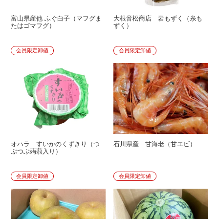
富山県産他 ふぐ白子（マフグま
大根音松商店 岩もずく（糸も
たはゴマフグ）
ずく）
会員限定卸値
会員限定卸値
オハラ すいかのくずきり（つ
石川県産 甘海老（甘エビ）
ぶつぶ蒟蒻入り）
会員限定卸値
会員限定卸値