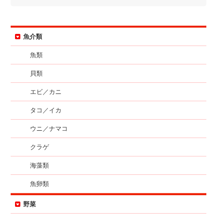
魚介類
魚類
貝類
エビ／カニ
タコ／イカ
ウニ／ナマコ
クラゲ
海藻類
魚卵類
野菜