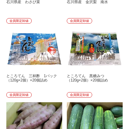
石川県産 わさび菜
石川県産 金沢梨 南水
会員限定卸値
会員限定卸値
ところてん 三杯酢 1パック
ところてん 黒糖みつ
（120g×2個）×20個詰め
（120g×2個）×20個詰め
会員限定卸値
会員限定卸値