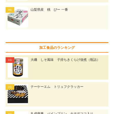
山梨県産 桃 ぴー 一番
加工食品のランキング
大磯 しそ風味 子持ちきくらげ佃煮（瓶詰）
テーケーエム トリュフクラッカー
丸成商事 パインプリン ナタデココ入り