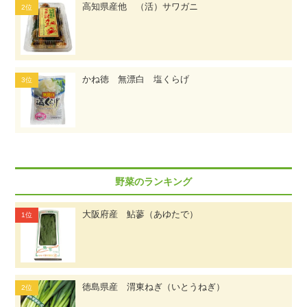
高知県産他 （活）サワガニ
かね徳 無漂白 塩くらげ
野菜のランキング
大阪府産 鮎蓼（あゆたで）
徳島県産 渭東ねぎ（いとうねぎ）