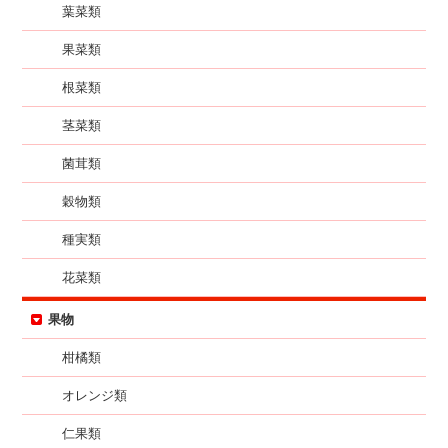
葉菜類
果菜類
根菜類
茎菜類
菌茸類
穀物類
種実類
花菜類
果物
柑橘類
オレンジ類
仁果類