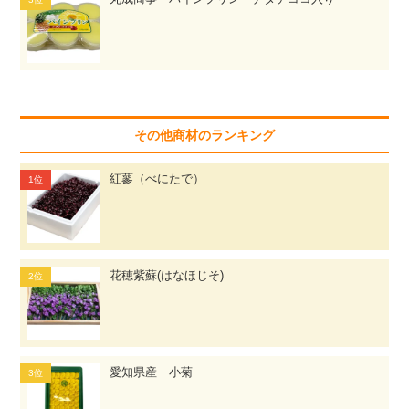
その他商材のランキング
紅蓼（べにたで）
花穂紫蘇(はなほじそ)
愛知県産 小菊