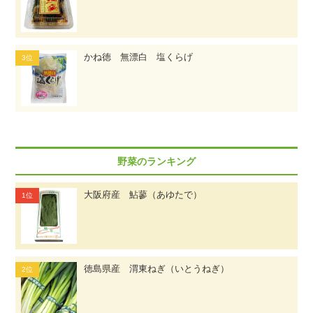
かね徳 無漂白 塩くらげ
野菜のランキング
大阪府産 鮎蓼（あゆたで）
徳島県産 渭東ねぎ（いとうねぎ）