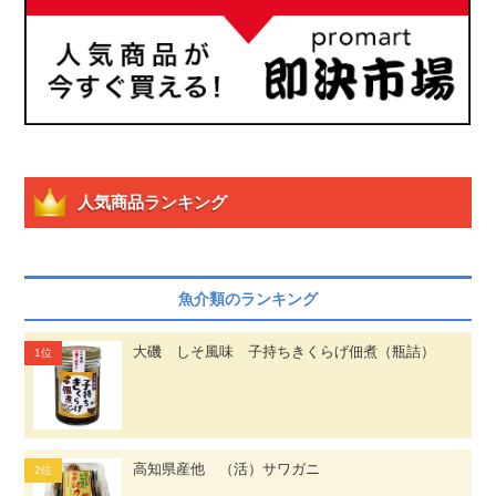
人気商品ランキング
魚介類のランキング
大磯 しそ風味 子持ちきくらげ佃煮（瓶詰）
高知県産他 （活）サワガニ