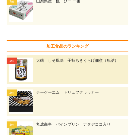
山梨県産 桃 ぴー 一番
加工食品のランキング
大磯 しそ風味 子持ちきくらげ佃煮（瓶詰）
テーケーエム トリュフクラッカー
丸成商事 パインプリン ナタデココ入り