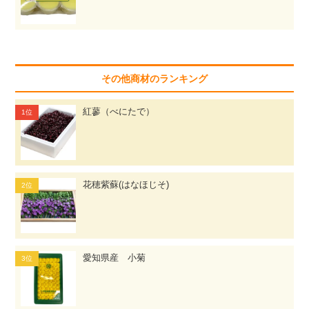
その他商材のランキング
紅蓼（べにたで）
花穂紫蘇(はなほじそ)
愛知県産 小菊