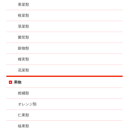
果菜類
根菜類
茎菜類
菌茸類
穀物類
種実類
花菜類
果物
柑橘類
オレンジ類
仁果類
核果類