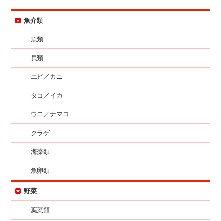
魚介類
魚類
貝類
エビ／カニ
タコ／イカ
ウニ／ナマコ
クラゲ
海藻類
魚卵類
野菜
葉菜類