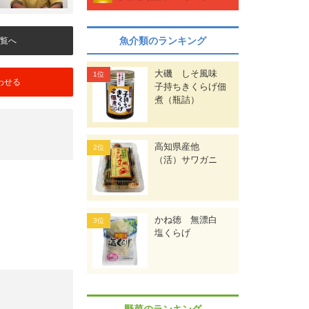
魚介類のランキング
覧へ
大磯 しそ風味
わせる
子持ちきくらげ佃
煮（瓶詰）
高知県産他
（活）サワガニ
かね徳 無漂白
塩くらげ
野菜のランキング