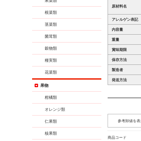
果菜類
原材料名
根菜類
アレルゲン表記
茎菜類
内容量
菌茸類
重量
穀物類
賞味期限
保存方法
種実類
製造者
花菜類
発送方法
果物
柑橘類
オレンジ類
参考卸値を表
仁果類
核果類
商品コード