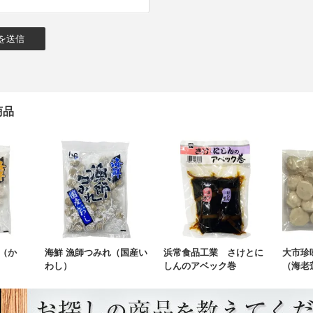
商品
（か
海鮮 漁師つみれ（国産い
浜常食品工業 さけとに
大市珍
わし）
しんのアベック巻
（海老