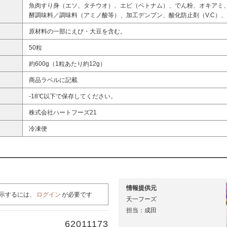
魚肉すり身（エソ、タチウオ）、エビ（ベトナム）、でん粉、オキアミ
酵調味料／調味料（アミノ酸等）、加工デンプン、酸化防止剤（V.C）
原材料の一部にえび・大豆を含む。
50粒
約600g（1粒あたり約12g）
商品ラベルに記載
-18℃以下で保存してください。
株式会社ハートフーズ21
冷凍便
情報提供元
示するには、
ログイン
が必要です
天一フーズ
担当：成田
62011173