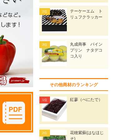
テーケーエム ト
リュフクラッカー
丸成商事 パイン
プリン ナタデコ
コ入り
その他商材のランキング
紅蓼（べにたで）
花穂紫蘇(はなほじ
そ)