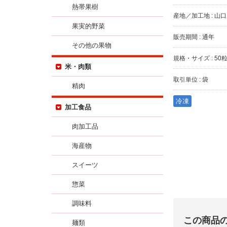
熱帯果樹
産地／加工地 : 山
果実的野菜
販売期間 : 通年
その他の果物
規格・サイズ : 50
米・肉類
取引単位 : 袋
精肉
冷凍
加工食品
肉加工品
海産物
スイーツ
惣菜
調味料
この商品
麺類