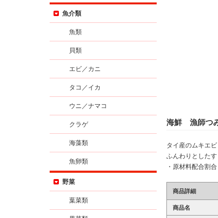
魚介類
魚類
貝類
エビ／カニ
タコ／イカ
ウニ／ナマコ
海鮮 漁師つ
クラゲ
海藻類
タイ産のムキエビ
ふんわりとしたす
魚卵類
・原材料配合割合
野菜
商品詳細
葉菜類
商品名