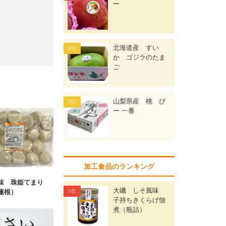
ー
北海道産 すい
か ゴジラのたま
ご
山梨県産 桃 ぴ
ー 一番
加工食品のランキング
味 珠姫てまり
大磯 しそ風味
蓮根）
子持ちきくらげ佃
煮（瓶詰）