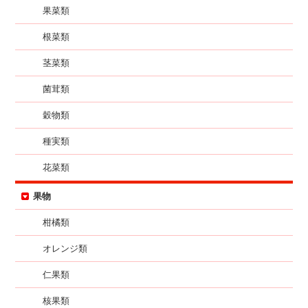
果菜類
根菜類
茎菜類
菌茸類
穀物類
種実類
花菜類
果物
柑橘類
オレンジ類
仁果類
核果類