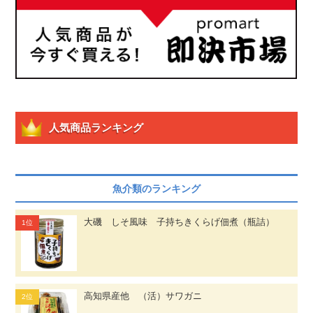
人気商品ランキング
魚介類のランキング
大磯 しそ風味 子持ちきくらげ佃煮（瓶詰）
高知県産他 （活）サワガニ