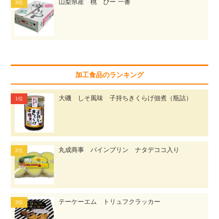
山梨県産 桃 ぴー 一番
加工食品のランキング
大磯 しそ風味 子持ちきくらげ佃煮（瓶詰）
丸成商事 パインプリン ナタデココ入り
テーケーエム トリュフクラッカー