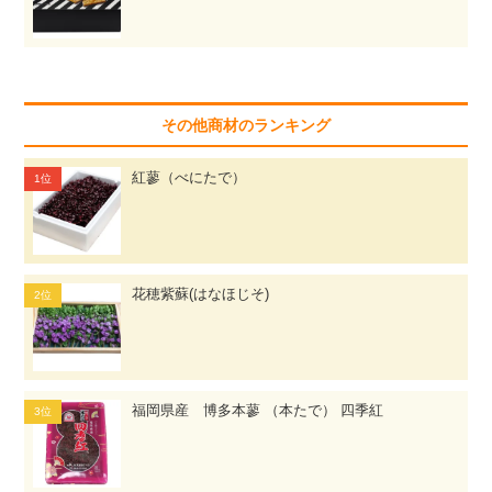
その他商材のランキング
紅蓼（べにたで）
花穂紫蘇(はなほじそ)
福岡県産 博多本蓼 （本たで） 四季紅