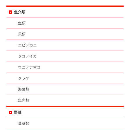
魚介類
魚類
貝類
エビ／カニ
タコ／イカ
ウニ／ナマコ
クラゲ
海藻類
魚卵類
野菜
葉菜類