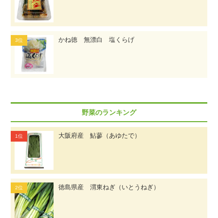
かね徳 無漂白 塩くらげ
野菜のランキング
大阪府産 鮎蓼（あゆたで）
徳島県産 渭東ねぎ（いとうねぎ）