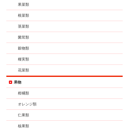
果菜類
根菜類
茎菜類
菌茸類
穀物類
種実類
花菜類
果物
柑橘類
オレンジ類
仁果類
核果類