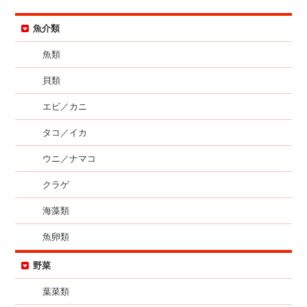
魚介類
魚類
貝類
エビ／カニ
タコ／イカ
ウニ／ナマコ
クラゲ
海藻類
魚卵類
野菜
葉菜類