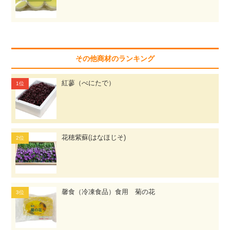
その他商材のランキング
紅蓼（べにたで）
花穂紫蘇(はなほじそ)
馨食（冷凍食品）食用 菊の花