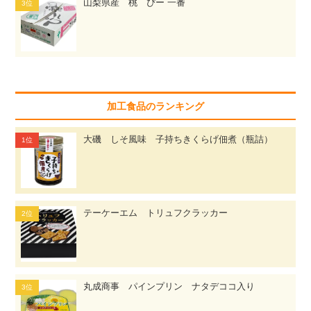
山梨県産 桃 ぴー 一番
加工食品のランキング
大磯 しそ風味 子持ちきくらげ佃煮（瓶詰）
テーケーエム トリュフクラッカー
丸成商事 パインプリン ナタデココ入り