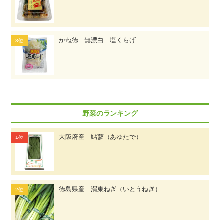
かね徳 無漂白 塩くらげ
野菜のランキング
大阪府産 鮎蓼（あゆたで）
徳島県産 渭東ねぎ（いとうねぎ）