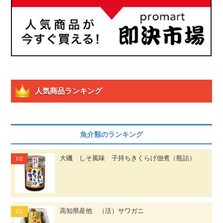
人気商品ランキング
魚介類のランキング
大磯 しそ風味 子持ちきくらげ佃煮（瓶詰）
高知県産他 （活）サワガニ