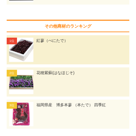
その他商材のランキング
紅蓼（べにたで）
花穂紫蘇(はなほじそ)
福岡県産 博多本蓼 （本たで） 四季紅