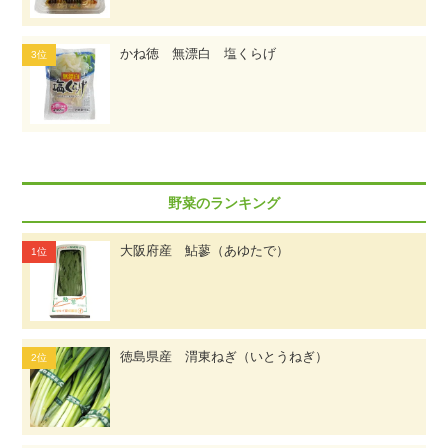
かね徳 無漂白 塩くらげ
野菜のランキング
大阪府産 鮎蓼（あゆたで）
徳島県産 渭東ねぎ（いとうねぎ）