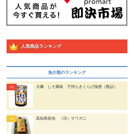
人気商品ランキング
魚介類のランキング
大磯 しそ風味 子持ちきくらげ佃煮（瓶詰）
高知県産他 （活）サワガニ