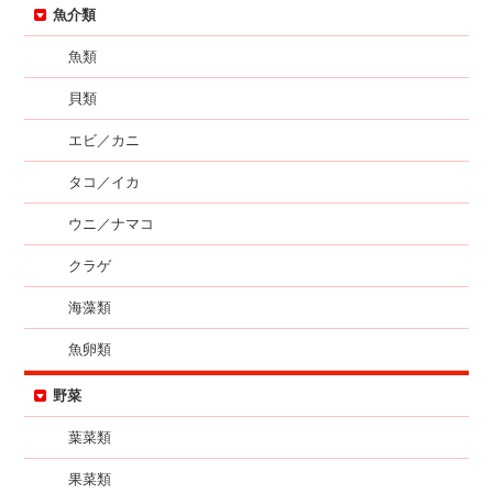
魚介類
魚類
貝類
エビ／カニ
タコ／イカ
ウニ／ナマコ
クラゲ
海藻類
魚卵類
野菜
葉菜類
果菜類