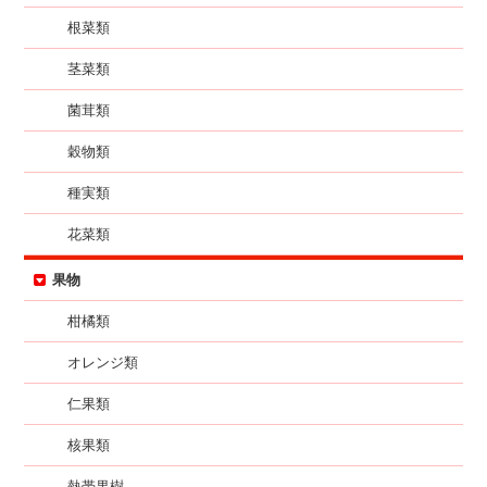
根菜類
茎菜類
菌茸類
穀物類
種実類
花菜類
果物
柑橘類
オレンジ類
仁果類
核果類
熱帯果樹