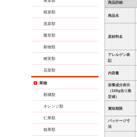
果菜類
商品詳細
根菜類
商品名
茎菜類
菌茸類
原材料名
穀物類
アレルゲン表
種実類
記
花菜類
内容量
果物
栄養成分表示
（100g当り推
柑橘類
定値）
オレンジ類
賞味期限
仁果類
パッケージ寸
法
核果類