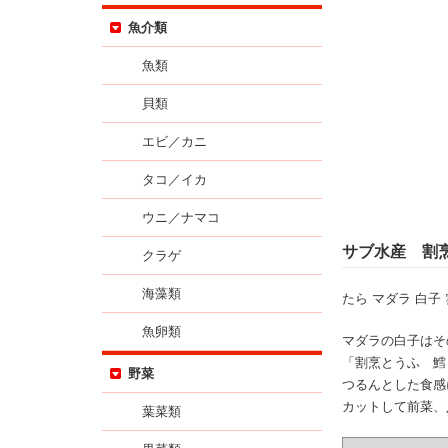
魚介類
魚類
貝類
エビ／カニ
タコ／イカ
ウニ／ナマコ
サブ水産 割
クラゲ
海藻類
たら マダラ 白子
魚卵類
マダラの白子はそ
「割烹とうふ 鱈
野菜
つるんとした食感
カットして前菜、
葉菜類