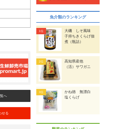
魚介類のランキング
大磯 しそ風味
子持ちきくらげ佃
煮（瓶詰）
高知県産他
（活）サワガニ
かね徳 無漂白
覧へ
塩くらげ
わせる
野菜のランキング