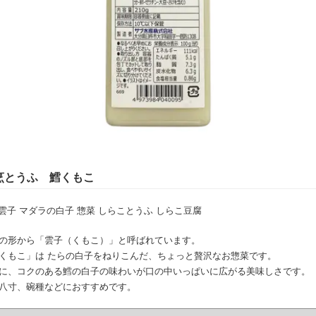
烹とうふ 鱈くもこ
 雲子 マダラの白子 惣菜 しらことうふ しらこ豆腐
の形から「雲子（くもこ）」と呼ばれています。
くもこ」は たらの白子をねりこんだ、ちょっと贅沢なお惣菜です。
に、コクのある鱈の白子の味わいが口の中いっぱいに広がる美味しさです。
八寸、碗種などにおすすめです。