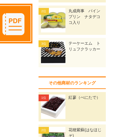
丸成商事 パイン
プリン ナタデコ
コ入り
テーケーエム ト
リュフクラッカー
その他商材のランキング
紅蓼（べにたで）
花穂紫蘇(はなほじ
そ)