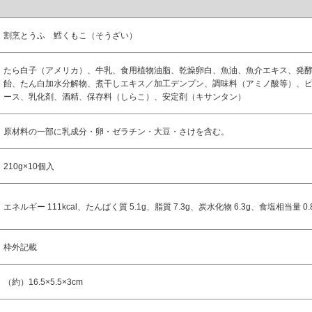
割烹とうふ 鱈くもこ（そうざい）
たら白子（アメリカ）、牛乳、食用植物油脂、乾燥卵白、魚油、魚介エキス、発
飴、たん白加水分解物、煮干しエキス／加工デンプン、調味料（アミノ酸等）、ピ
ース、乳化剤、酒精、保存料（しらこ）、安定剤（キサンタン）
原材料の一部に乳成分・卵・ゼラチン・大豆・さけを含む。
210g×10個入
エネルギー 111kcal、たんぱく質 5.1g、脂質 7.3g、炭水化物 6.3g、食塩相当量 0.
枠外記載
（約）16.5×5.5×3cm