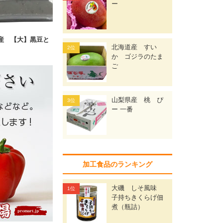
ー
産 【大】黒豆と
北海道産 すい
か ゴジラのたま
ご
山梨県産 桃 ぴ
ー 一番
加工食品のランキング
大磯 しそ風味
子持ちきくらげ佃
煮（瓶詰）