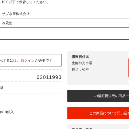
10℃以下で保管してください。
サブ水産株式会社
冷蔵便
情報提供元
示するには、
ログイン
が必要です
生鮮卸売市場
担当：松寿
62011993
分県
この情報提供元の商品一
g×10個入
この商品について問い合