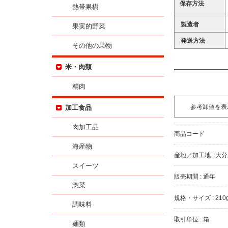
保存方法
熱帯果樹
製造者
果実的野菜
発送方法
その他の果物
米・肉類
精肉
参考卸値を表
加工食品
肉加工品
商品コード
海産物
産地／加工地 : 大
スイーツ
販売期間 : 通年
惣菜
規格・サイズ : 210
調味料
取引単位 : 箱
麺類