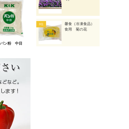
馨食（冷凍食品）
食用 菊の花
 パン粉 中目