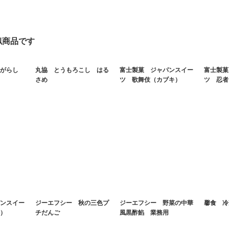
似商品です
がらし
丸協 とうもろこし はる
富士製菓 ジャパンスイー
富士製菓
さめ
ツ 歌舞伎（カブキ）
ツ 忍者
ンスイー
ジーエフシー 秋の三色プ
ジーエフシー 野菜の中華
馨食 冷
）
チだんご
風黒酢餡 業務用