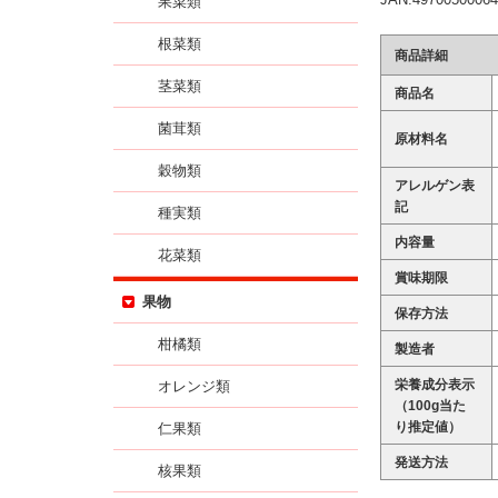
果菜類
根菜類
商品詳細
茎菜類
商品名
菌茸類
原材料名
穀物類
アレルゲン表
記
種実類
内容量
花菜類
賞味期限
果物
保存方法
柑橘類
製造者
栄養成分表示
オレンジ類
（100g当た
り推定値）
仁果類
発送方法
核果類