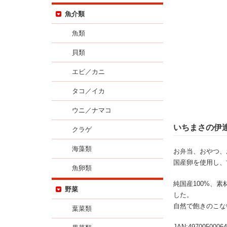
魚介類
魚類
貝類
エビ／カニ
タコ／イカ
ウニ／ナマコ
いちまさの伊達
クラゲ
海藻類
お弁当、おやつ、
国産卵を使用し、
魚卵類
純国産100%、
野菜
した。
自然で飽きのこな
葉菜類
JAN:49700500064