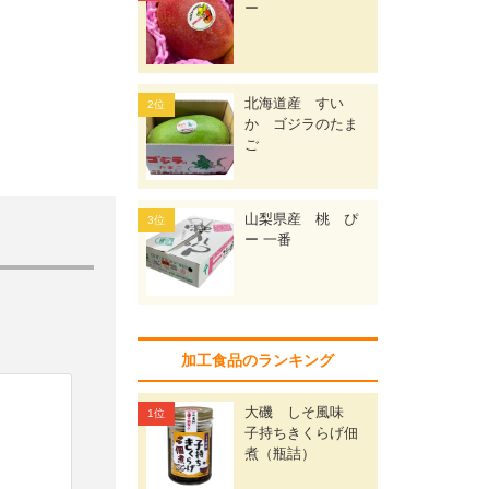
ー
北海道産 すい
か ゴジラのたま
ご
山梨県産 桃 ぴ
ー 一番
加工食品のランキング
大磯 しそ風味
子持ちきくらげ佃
煮（瓶詰）