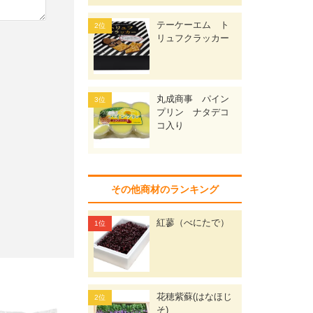
テーケーエム ト
リュフクラッカー
丸成商事 パイン
プリン ナタデコ
コ入り
その他商材のランキング
紅蓼（べにたで）
花穂紫蘇(はなほじ
そ)