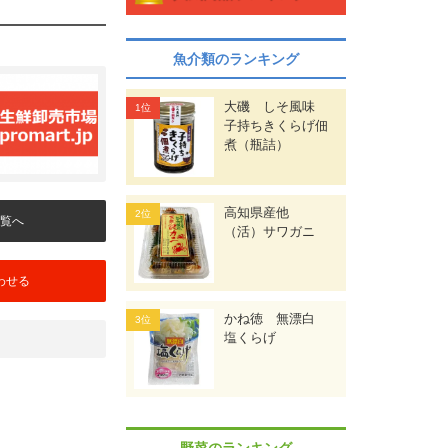
魚介類のランキング
大磯 しそ風味
子持ちきくらげ佃
煮（瓶詰）
高知県産他
覧へ
（活）サワガニ
わせる
かね徳 無漂白
塩くらげ
野菜のランキング