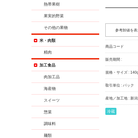
熱帯果樹
果実的野菜
その他の果物
参考卸値を表
米・肉類
商品コード
精肉
販売期間 :
加工食品
規格・サイズ : 140
肉加工品
取引単位 : パック
海産物
産地／加工地 : 新
スイーツ
冷蔵
惣菜
調味料
麺類