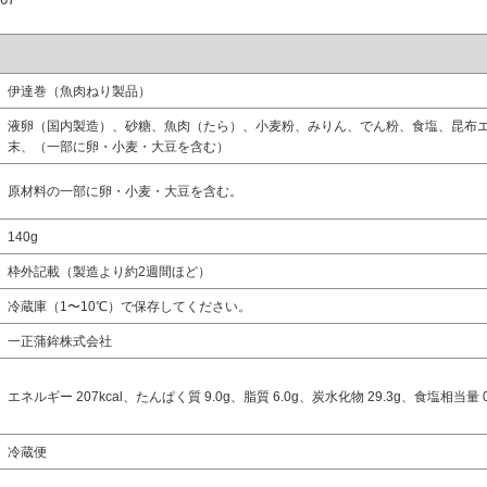
伊達巻（魚肉ねり製品）
液卵（国内製造）、砂糖、魚肉（たら）、小麦粉、みりん、でん粉、食塩、昆布
末、（一部に卵・小麦・大豆を含む）
原材料の一部に卵・小麦・大豆を含む。
140g
枠外記載（製造より約2週間ほど）
冷蔵庫（1〜10℃）で保存してください。
一正蒲鉾株式会社
エネルギー 207kcal、たんぱく質 9.0g、脂質 6.0g、炭水化物 29.3g、食塩相当量 0
冷蔵便