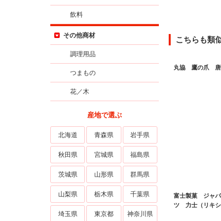
飲料
その他商材
こちらも類
調理用品
丸協 鷹の爪 唐
つまもの
花／木
産地で選ぶ
北海道
青森県
岩手県
秋田県
宮城県
福島県
茨城県
山形県
群馬県
山梨県
栃木県
千葉県
富士製菓 ジャパ
ツ 力士（リキシ
埼玉県
東京都
神奈川県