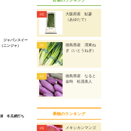
大阪府産 鮎蓼
（あゆたで）
 ジャパンスイー
徳島県産 渭東ね
（ニンジャ）
ぎ（いとうねぎ）
徳島県産 なると
金時 松茂美人
果物のランキング
凍 冬瓜網打ち
メキシカンマンゴ