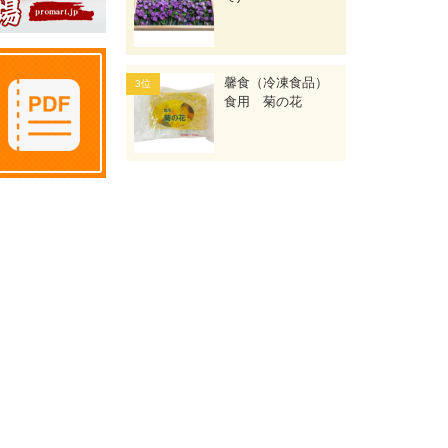
馨食（冷凍食品）
食用 菊の花