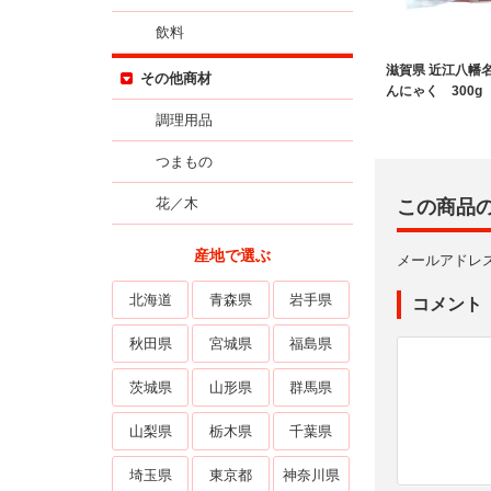
飲料
滋賀県 近江八幡名
その他商材
んにゃく 300g
調理用品
つまもの
花／木
この商品
産地で選ぶ
メールアドレ
北海道
青森県
岩手県
コメント
秋田県
宮城県
福島県
茨城県
山形県
群馬県
山梨県
栃木県
千葉県
埼玉県
東京都
神奈川県