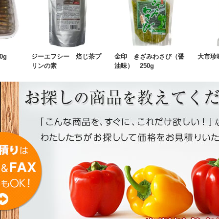
0g
ジーエフシー 焙じ茶プ
金印 きざみわさび（醤
大市珍
リンの素
油味） 250g