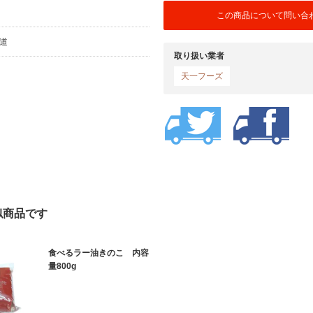
この商品について問い合
海道
取り扱い業者
天一フーズ
似商品です
食べるラー油きのこ 内容
量800g