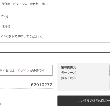
百合根、ビタミンC、着色料（赤3）
250g
北海道
-18℃以下で保存してください。
情報提供元
示するには、
ログイン
が必要です
天一フーズ
担当：成田
62010272
この情報提供元の商品一
g