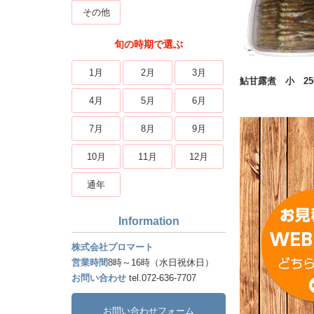
その他
旬の時期で選ぶ
1月
2月
3月
鮎甘露煮 小 25
4月
5月
6月
7月
8月
9月
10月
11月
12月
通年
Information
株式会社プロマート
営業時間
8時～16時（水日祝休日）
お問い合わせ
tel.072-636-7707
お問い合わせフォーム