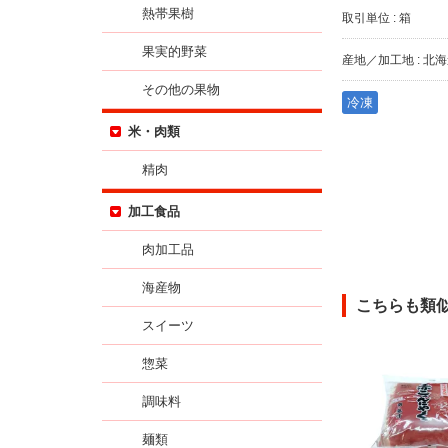
熱帯果樹
取引単位 : 箱
果実的野菜
産地／加工地 : 北
その他の果物
冷凍
米・肉類
精肉
加工食品
肉加工品
海産物
こちらも類
スイーツ
惣菜
調味料
麺類