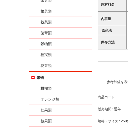
果菜類
原材料名
根菜類
内容量
茎菜類
原産地
菌茸類
保存方法
穀物類
種実類
花菜類
果物
参考卸値を表
柑橘類
商品コード
オレンジ類
販売期間 : 通年
仁果類
核果類
規格・サイズ : 250