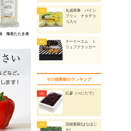
丸成商事 パイン
プリン ナタデコ
コ入り
味 海老たたき身
テーケーエム ト
リュフクラッカー
その他商材のランキング
紅蓼（べにたで）
花穂紫蘇(はなほじ
そ)