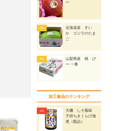
ー
北海道産 すい
か ゴジラのたま
ご
山梨県産 桃 ぴ
ー 一番
加工食品のランキング
大磯 しそ風味
子持ちきくらげ佃
煮（瓶詰）