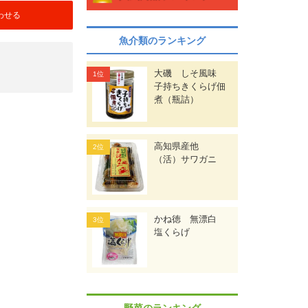
わせる
魚介類のランキング
大磯 しそ風味
子持ちきくらげ佃
煮（瓶詰）
高知県産他
（活）サワガニ
かね徳 無漂白
塩くらげ
野菜のランキング