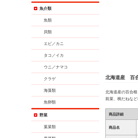
魚介類
魚類
貝類
エビ／カニ
タコ／イカ
ウニ／ナマコ
北海道産 百合
クラゲ
海藻類
北海道産の百合根
前菜、椀だねなど
魚卵類
商品詳細
野菜
葉菜類
商品名