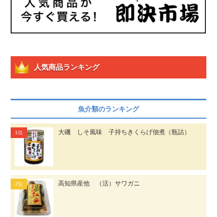
人気商品ランキング
魚介類のランキング
大磯 しそ風味 子持ちきくらげ佃煮（瓶詰）
高知県産他 （活）サワガニ