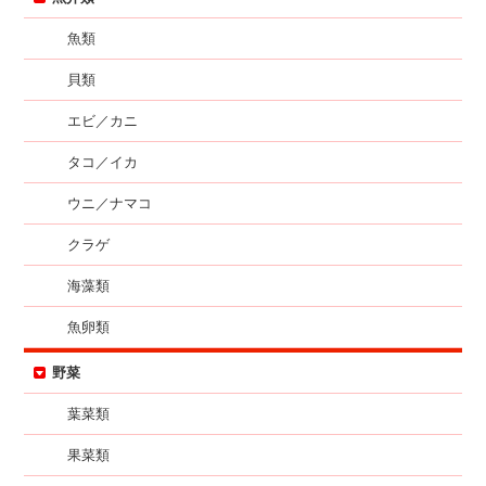
魚類
貝類
エビ／カニ
タコ／イカ
ウニ／ナマコ
クラゲ
海藻類
魚卵類
野菜
葉菜類
果菜類