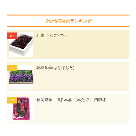
その他商材のランキング
紅蓼（べにたで）
花穂紫蘇(はなほじそ)
福岡県産 博多本蓼 （本たで） 四季紅