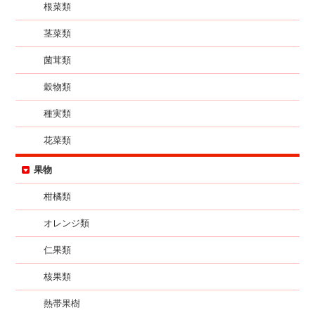
根菜類
茎菜類
菌茸類
穀物類
種実類
花菜類
果物
柑橘類
オレンジ類
仁果類
核果類
熱帯果樹