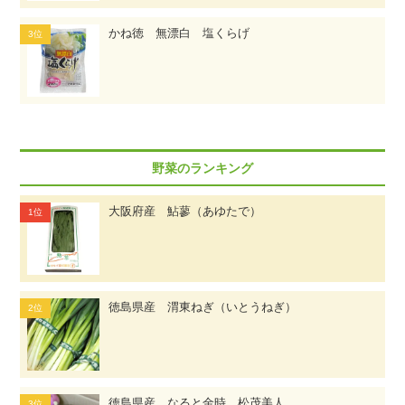
かね徳 無漂白 塩くらげ
野菜のランキング
大阪府産 鮎蓼（あゆたで）
徳島県産 渭東ねぎ（いとうねぎ）
徳島県産 なると金時 松茂美人