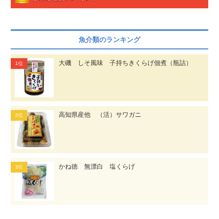
魚介類のランキング
大磯 しそ風味 子持ちきくらげ佃煮（瓶詰）
高知県産他 （活）サワガニ
かね徳 無漂白 塩くらげ