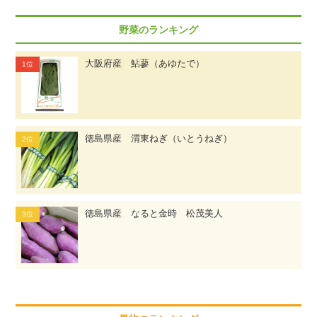
野菜のランキング
大阪府産 鮎蓼（あゆたで）
徳島県産 渭東ねぎ（いとうねぎ）
徳島県産 なると金時 松茂美人