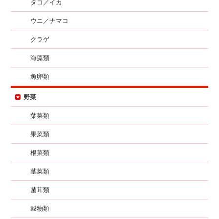
タコ／イカ
ウニ／ナマコ
クラゲ
海藻類
魚卵類
野菜
葉菜類
果菜類
根菜類
茎菜類
菌茸類
穀物類