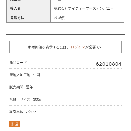
輸入者
株式会社アイティーフーズカンパニー
発送方法
常温便
参考卸値を表示するには、
ログイン
が必要です
商品コード
62010804
産地／加工地 : 中国
販売期間 : 通年
規格・サイズ : 300g
取引単位 : パック
常温