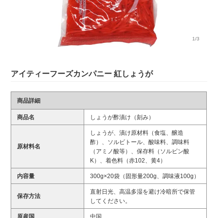
1/3
アイティーフーズカンパニー 紅しょうが
商品詳細
商品名
しょうが酢漬け（刻み）
しょうが、漬け原材料（食塩、醸造
酢）、ソルビトール、酸味料、調味料
原材料名
（アミノ酸等）、保存料（ソルビン酸
K）、着色料（赤102、黄4）
内容量
300g×20袋（固形量200g、調味液100g）
直射日光、高温多湿を避け冷暗所で保管
保存方法
してください。
原産国
中国