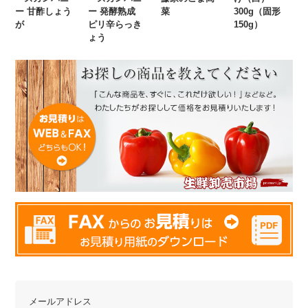
ー 甘酢しょう
ー 発酵熟成
菜
300g（固形
が
ピリ辛らっき
150g）
ょう
メールアドレス