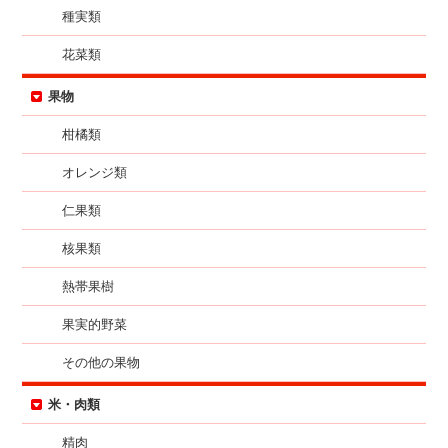
種実類
花菜類
果物
柑橘類
オレンジ類
仁果類
核果類
熱帯果樹
果実的野菜
その他の果物
米・肉類
精肉