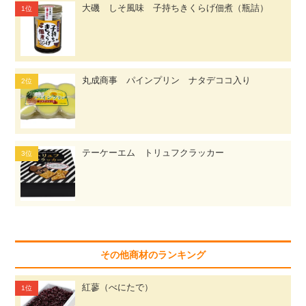
大磯 しそ風味 子持ちきくらげ佃煮（瓶詰）
丸成商事 パインプリン ナタデココ入り
テーケーエム トリュフクラッカー
その他商材のランキング
紅蓼（べにたで）