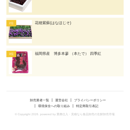
花穂紫蘇(はなほじそ)
福岡県産 博多本蓼 （本たで） 四季紅
卸売業者一覧
運営会社
プライバシーポリシー
環境保全への取り組み
特定商取引表記
© Copyright 2026. powered by 業務仕入・見積なら食品卸売の生鮮卸売市場.