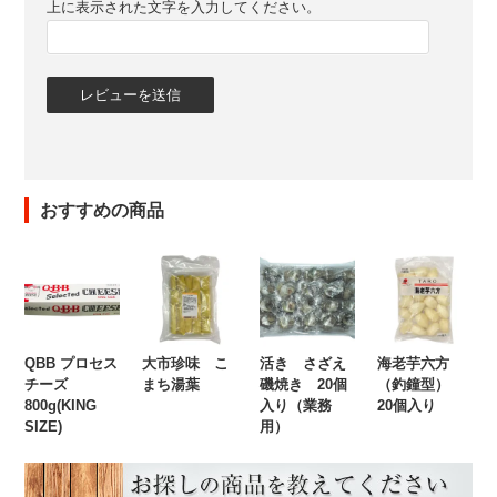
上に表示された文字を入力してください。
おすすめの商品
QBB プロセス
大市珍味 こ
活き さざえ
海老芋六方
チーズ
まち湯葉
磯焼き 20個
（釣鐘型）
800g(KING
入り（業務
20個入り
SIZE)
用）