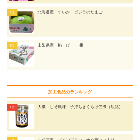
北海道産 すいか ゴジラのたまご
山梨県産 桃 ぴー 一番
加工食品のランキング
大磯 しそ風味 子持ちきくらげ佃煮（瓶詰）
丸成商事 パインプリン ナタデココ入り