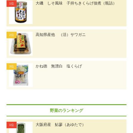
大磯 しそ風味 子持ちきくらげ佃煮（瓶詰）
高知県産他 （活）サワガニ
かね徳 無漂白 塩くらげ
野菜のランキング
大阪府産 鮎蓼（あゆたで）