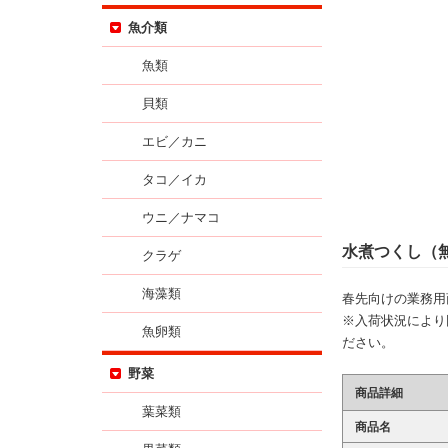
魚介類
魚類
貝類
エビ／カニ
タコ／イカ
ウニ／ナマコ
水煮つくし（無
クラゲ
海藻類
春先向けの業務用
※入荷状況により
魚卵類
ださい。
野菜
商品詳細
葉菜類
商品名