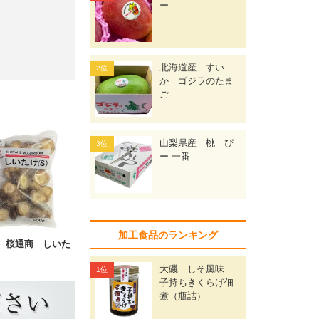
ー
北海道産 すい
か ゴジラのたま
ご
山梨県産 桃 ぴ
ー 一番
加工食品のランキング
）桜通商 しいた
）
大磯 しそ風味
子持ちきくらげ佃
煮（瓶詰）