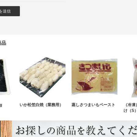
商品
g
いか松笠白焼（業務用）
蒸しさつまいもペースト
（冷凍
け（S