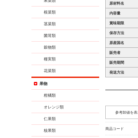
果菜類
原材料名
根菜類
内容量
賞味期限
茎菜類
保存方法
菌茸類
原産国名
穀物類
販売者
種実類
販売期間
花菜類
発送方法
果物
柑橘類
オレンジ類
参考卸値を表
仁果類
商品コード
核果類