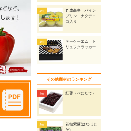
丸成商事 パイン
プリン ナタデコ
コ入り
テーケーエム ト
リュフクラッカー
その他商材のランキング
紅蓼（べにたで）
花穂紫蘇(はなほじ
そ)