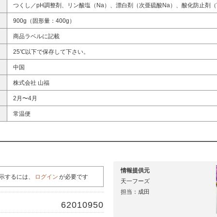
つくし／pH調整剤、リン酸塩（Na）、漂白剤（次亜硫酸Na）、酸化防止剤（V
900g（固形量：400g）
商品ラベルに記載
25℃以下で保存して下さい。
中国
株式会社 山福
2月〜4月
常温便
情報提供元
示するには、
ログイン
が必要です
天一フーズ
担当：成田
62010950