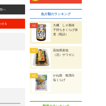
覧へ
魚介類のランキング
わせる
大磯 しそ風味
子持ちきくらげ佃
煮（瓶詰）
高知県産他
（活）サワガニ
かね徳 無漂白
塩くらげ
野菜のランキング