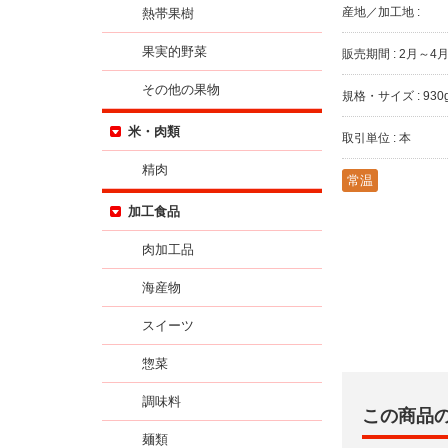
産地／加工地 :
熱帯果樹
果実的野菜
販売期間 : 2月～4
その他の果物
規格・サイズ : 930
米・肉類
取引単位 : 本
精肉
常温
加工食品
肉加工品
海産物
スイーツ
惣菜
調味料
この商品
麺類