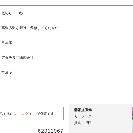
板のり 10枚
高温多湿を避けて保存してください。
日本産
アダチ食品株式会社
常温便
情報提供元
示するには、
ログイン
が必要です
天一フーズ
担当：成田
62011067