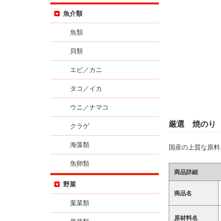
魚介類
魚類
貝類
エビ／カニ
タコ／イカ
ウニ／ナマコ
厳選 焼のり
クラゲ
海藻類
国産の上質な原料
魚卵類
商品詳細
野菜
商品名
葉菜類
原材料名