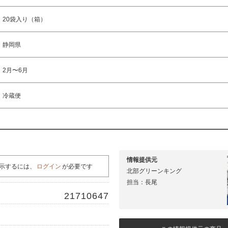
20袋入り（箱）
静岡県
2月〜6月
冷蔵便
情報提供元
示するには、
ログイン
が必要です
北部グリーンキング
担当：長尾
21710647