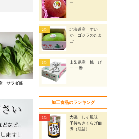
ー
北海道産 すい
か ゴジラのたま
ご
山梨県産 桃 ぴ
ー 一番
産 サラダ菜
加工食品のランキング
大磯 しそ風味
子持ちきくらげ佃
煮（瓶詰）