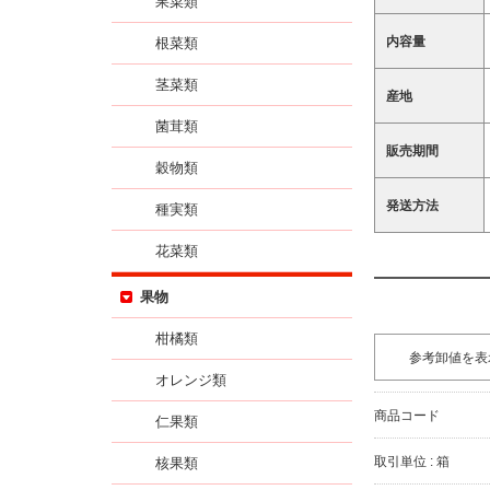
果菜類
内容量
根菜類
茎菜類
産地
菌茸類
販売期間
穀物類
発送方法
種実類
花菜類
果物
柑橘類
参考卸値を表
オレンジ類
商品コード
仁果類
取引単位 : 箱
核果類