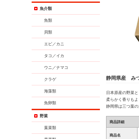
魚介類
魚類
貝類
エビ／カニ
タコ／イカ
ウニ／ナマコ
静岡県産 み
クラゲ
海藻類
日本原産の野菜と
柔らかく香りもよ
魚卵類
静岡県は三つ葉の
野菜
商品詳細
葉菜類
商品名