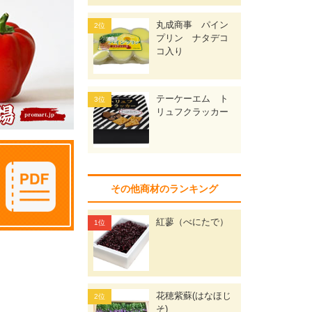
丸成商事 パイン
プリン ナタデコ
コ入り
テーケーエム ト
リュフクラッカー
その他商材のランキング
紅蓼（べにたで）
花穂紫蘇(はなほじ
そ)