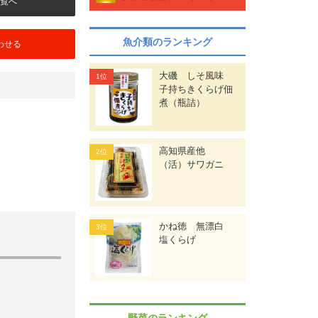
覧へ
魚介類のランキング
わせる
大磯 しそ風味
子持ちきくらげ佃
煮（瓶詰）
高知県産他
（活）サワガニ
かね徳 無漂白
塩くらげ
野菜のランキング