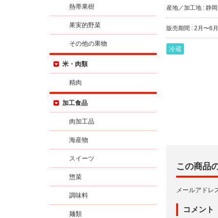
熱帯果樹
産地／加工地 : 静
果実的野菜
販売期間 : 2月〜6
その他の果物
冷蔵
米・肉類
精肉
加工食品
肉加工品
海産物
スイーツ
この商品
惣菜
メールアドレ
調味料
コメント
麺類