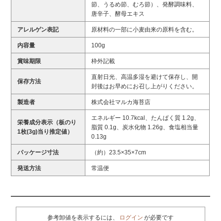
節、うるめ節、むろ節）、発酵調味料、
唐辛子、酵母エキス
アレルゲン表記
原材料の一部に小麦由来の原料を含む。
内容量
100g
賞味期限
枠外記載
直射日光、高温多湿を避けて保存し、開
保存方法
封後はお早めにお召し上がりください。
製造者
株式会社マルカ海苔店
エネルギー 10.7kcal、たんぱく質 1.2g、
栄養成分表示（板のり
脂質 0.1g、炭水化物 1.26g、食塩相当量
1枚(3g)当り推定値）
0.13g
パッケージ寸法
（約）23.5×35×7cm
発送方法
常温便
参考卸値を表示するには、
ログイン
が必要です