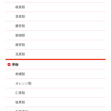
根菜類
茎菜類
菌茸類
穀物類
種実類
花菜類
果物
柑橘類
オレンジ類
仁果類
核果類