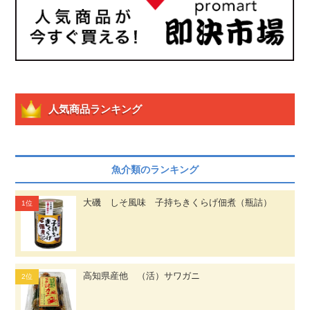
人気商品ランキング
魚介類のランキング
大磯 しそ風味 子持ちきくらげ佃煮（瓶詰）
高知県産他 （活）サワガニ