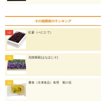
その他商材のランキング
紅蓼（べにたで）
花穂紫蘇(はなほじそ)
馨食（冷凍食品）食用 菊の花