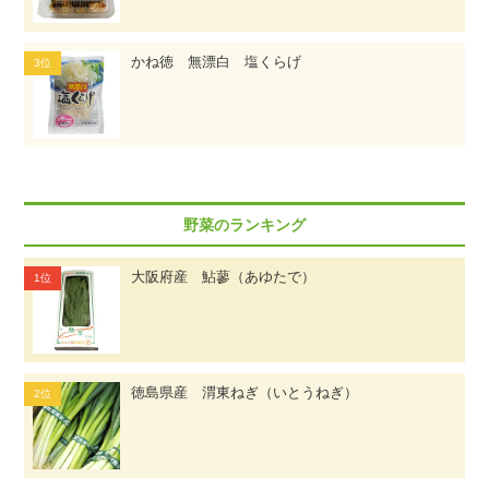
かね徳 無漂白 塩くらげ
野菜のランキング
大阪府産 鮎蓼（あゆたで）
徳島県産 渭東ねぎ（いとうねぎ）