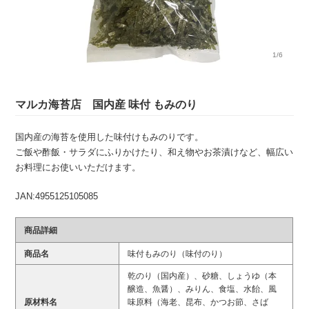
1/6
マルカ海苔店 国内産 味付 もみのり
国内産の海苔を使用した味付けもみのりです。
ご飯や酢飯・サラダにふりかけたり、和え物やお茶漬けなど、幅広い
お料理にお使いいただけます。
JAN:4955125105085
商品詳細
商品名
味付もみのり（味付のり）
乾のり（国内産）、砂糖、しょうゆ（本
醸造、魚醤）、みりん、食塩、水飴、風
原材料名
味原料（海老、昆布、かつお節、さば