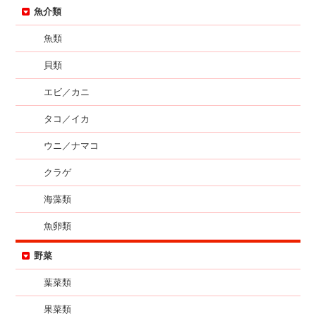
魚介類
魚類
貝類
エビ／カニ
タコ／イカ
ウニ／ナマコ
クラゲ
海藻類
魚卵類
野菜
葉菜類
果菜類