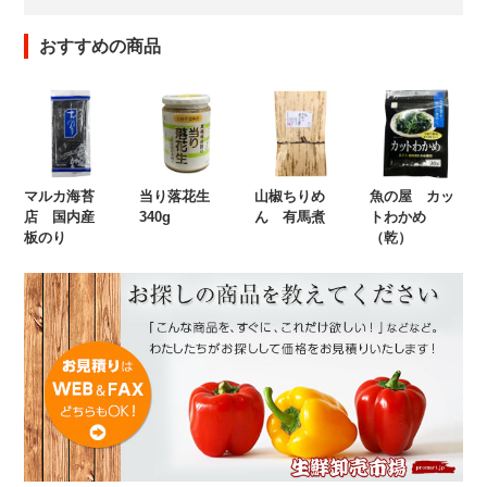
おすすめの商品
マルカ海苔
当り落花生
山椒ちりめ
魚の屋 カッ
店 国内産
340g
ん 有馬煮
トわかめ
板のり
（乾）