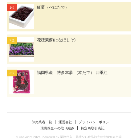
紅蓼（べにたで）
花穂紫蘇(はなほじそ)
福岡県産 博多本蓼 （本たで） 四季紅
卸売業者一覧
運営会社
プライバシーポリシー
環境保全への取り組み
特定商取引表記
© Copyright 2026. powered by 業務仕入・見積なら食品卸売の生鮮卸売市場.