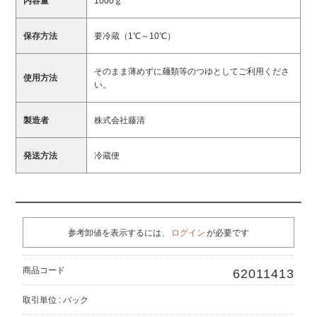
内容量
1000ｇ
保存方法
要冷蔵（1℃～10℃）
そのまま薄めずに麺類等のつゆとしてご利用くださ
使用方法
い。
製造者
株式会社藤清
発送方法
冷蔵便
参考卸値を表示するには、
ログイン
が必要です
商品コード
62011413
取引単位 : パック