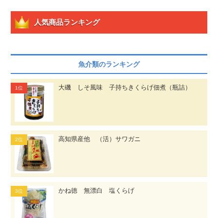
人気商品ランキング
魚介類のランキング
大磯 しそ風味 子持ちきくらげ佃煮（瓶詰）
高知県産他 （活）サワガニ
かね徳 無漂白 塩くらげ