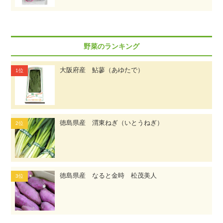
野菜のランキング
大阪府産 鮎蓼（あゆたで）
徳島県産 渭東ねぎ（いとうねぎ）
徳島県産 なると金時 松茂美人