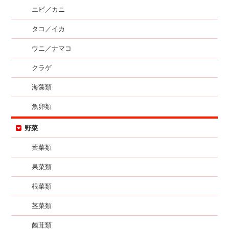
エビ／カニ
タコ／イカ
ウニ／ナマコ
クラゲ
海藻類
魚卵類
野菜
葉菜類
果菜類
根菜類
茎菜類
菌茸類