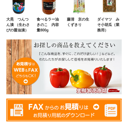
大晃 つんつ
食べるラー油
藤清 京の生
ダイマツ み
ん漬 （生わさ
きのこ 内容
くずきり
そ小胡瓜（業
びの醤油漬）
量800g
務用）