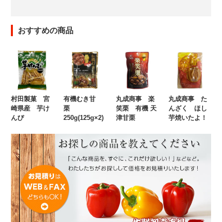
おすすめの商品
村田製菓 宮
有機むき甘
丸成商事 楽
丸成商事 た
崎県産 芋け
栗
笑栗 有機 天
んざく ほし
んぴ
250g(125g×2)
津甘栗
芋焼いたよ！