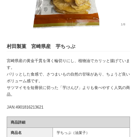
1/8
村田製菓 宮崎県産 芋ちっぷ
宮崎県産の黄金千貫を薄く輪切りにし、植物油でカリッと揚げていま
す。
パリッとした食感で、さつまいもの自然の甘味があり、ちょうど良い
ボリューム感です。
サツマイモを短冊状に切った「芋けんぴ」よりも食べやすく人気の商
品。
JAN:4901816213621
商品詳細
商品名
芋ちっぷ（油菓子）