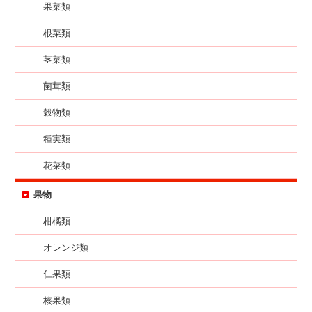
果菜類
根菜類
茎菜類
菌茸類
穀物類
種実類
花菜類
果物
柑橘類
オレンジ類
仁果類
核果類