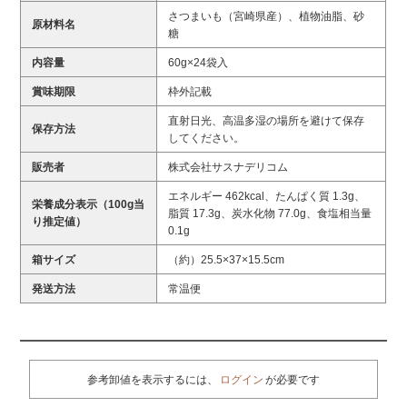
さつまいも（宮崎県産）、植物油脂、砂
原材料名
糖
内容量
60g×24袋入
賞味期限
枠外記載
直射日光、高温多湿の場所を避けて保存
保存方法
してください。
販売者
株式会社サスナデリコム
エネルギー 462kcal、たんぱく質 1.3g、
栄養成分表示（100g当
脂質 17.3g、炭水化物 77.0g、食塩相当量
り推定値）
0.1g
箱サイズ
（約）25.5×37×15.5cm
発送方法
常温便
参考卸値を表示するには、
ログイン
が必要です