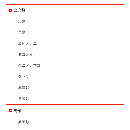
魚介類
魚類
貝類
エビ／カニ
タコ／イカ
ウニ／ナマコ
クラゲ
海藻類
魚卵類
野菜
葉菜類