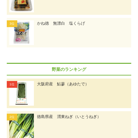
かね徳 無漂白 塩くらげ
野菜のランキング
大阪府産 鮎蓼（あゆたで）
徳島県産 渭東ねぎ（いとうねぎ）