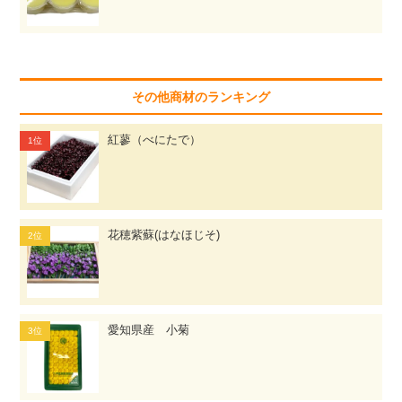
その他商材のランキング
紅蓼（べにたで）
花穂紫蘇(はなほじそ)
愛知県産 小菊