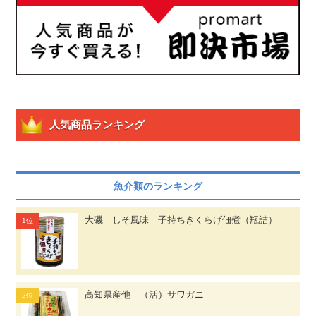
人気商品ランキング
魚介類のランキング
大磯 しそ風味 子持ちきくらげ佃煮（瓶詰）
高知県産他 （活）サワガニ