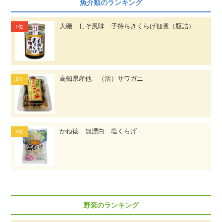
魚介類のランキング
大磯 しそ風味 子持ちきくらげ佃煮（瓶詰）
高知県産他 （活）サワガニ
かね徳 無漂白 塩くらげ
野菜のランキング