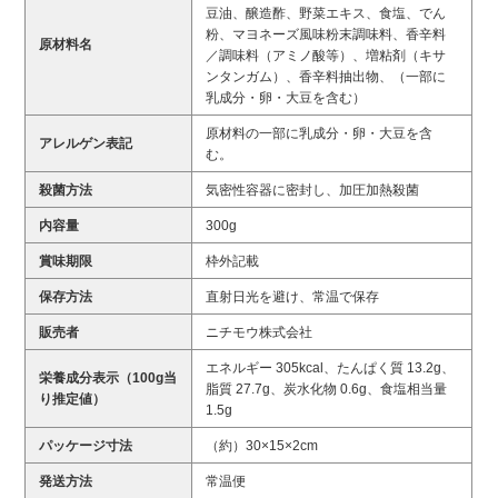
豆油、醸造酢、野菜エキス、食塩、でん
粉、マヨネーズ風味粉末調味料、香辛料
原材料名
／調味料（アミノ酸等）、増粘剤（キサ
ンタンガム）、香辛料抽出物、（一部に
乳成分・卵・大豆を含む）
原材料の一部に乳成分・卵・大豆を含
アレルゲン表記
む。
殺菌方法
気密性容器に密封し、加圧加熱殺菌
内容量
300g
賞味期限
枠外記載
保存方法
直射日光を避け、常温で保存
販売者
ニチモウ株式会社
エネルギー 305kcal、たんぱく質 13.2g、
栄養成分表示（100g当
脂質 27.7g、炭水化物 0.6g、食塩相当量
り推定値）
1.5g
パッケージ寸法
（約）30×15×2cm
発送方法
常温便