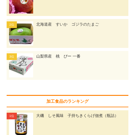
北海道産 すいか ゴジラのたまご
山梨県産 桃 ぴー 一番
加工食品のランキング
大磯 しそ風味 子持ちきくらげ佃煮（瓶詰）