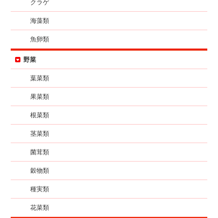
クラゲ
海藻類
魚卵類
野菜
葉菜類
果菜類
根菜類
茎菜類
菌茸類
穀物類
種実類
花菜類