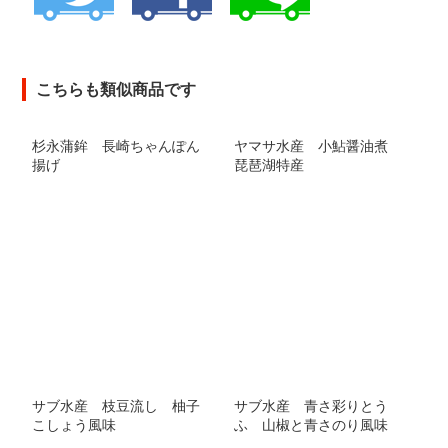
こちらも類似商品です
杉永蒲鉾 長崎ちゃんぽん
ヤマサ水産 小鮎醤油煮
揚げ
琵琶湖特産
サブ水産 枝豆流し 柚子
サブ水産 青さ彩りとう
こしょう風味
ふ 山椒と青さのり風味