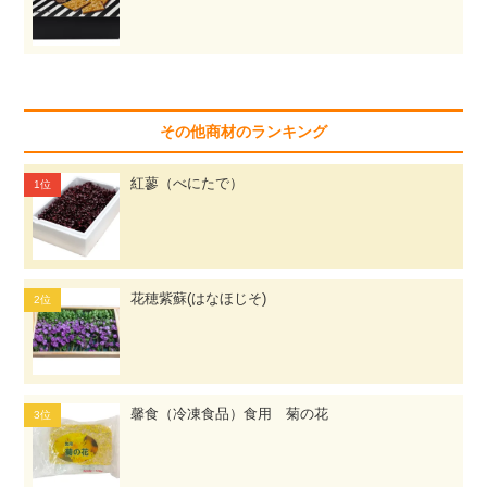
その他商材のランキング
紅蓼（べにたで）
花穂紫蘇(はなほじそ)
馨食（冷凍食品）食用 菊の花