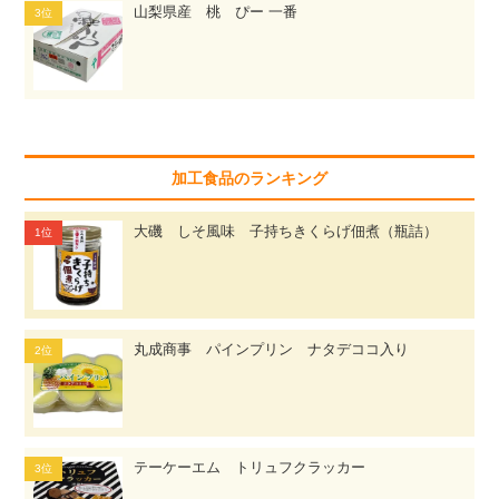
山梨県産 桃 ぴー 一番
加工食品のランキング
大磯 しそ風味 子持ちきくらげ佃煮（瓶詰）
丸成商事 パインプリン ナタデココ入り
テーケーエム トリュフクラッカー