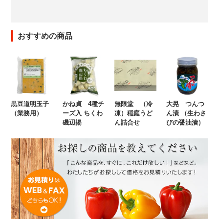
おすすめの商品
黒豆道明玉子
かね貞 4種チ
無限堂 （冷
大晃 つんつ
（業務用）
ーズ入 ちくわ
凍）稲庭うど
ん漬 （生わさ
磯辺揚
ん詰合せ
びの醤油漬）