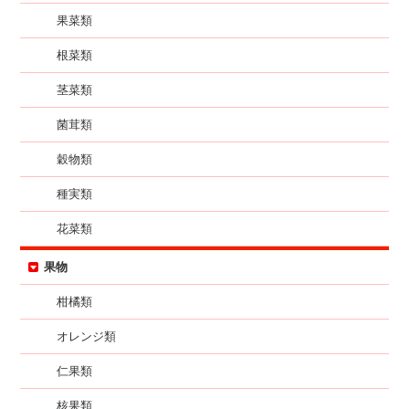
果菜類
根菜類
茎菜類
菌茸類
穀物類
種実類
花菜類
果物
柑橘類
オレンジ類
仁果類
核果類