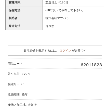
賞味期限
製造日より180日
保存方法
-18℃以下で保存して下さい。
製造者
株式会社マツバラ
発送方法
冷凍便
参考卸値を表示するには、
ログイン
が必要です
商品コード
62011828
取引単位 : パック
発注リード :
販売期間 : 通年
産地／加工地 : 大阪府