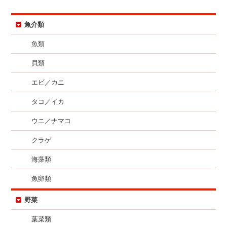
魚介類
魚類
貝類
エビ／カニ
タコ／イカ
ウニ／ナマコ
クラゲ
海藻類
魚卵類
野菜
葉菜類