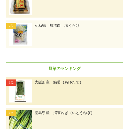
かね徳 無漂白 塩くらげ
野菜のランキング
大阪府産 鮎蓼（あゆたで）
徳島県産 渭東ねぎ（いとうねぎ）