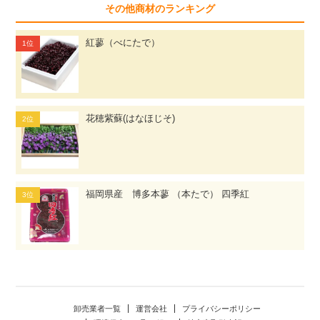
その他商材のランキング
紅蓼（べにたで）
花穂紫蘇(はなほじそ)
福岡県産 博多本蓼 （本たで） 四季紅
卸売業者一覧
運営会社
プライバシーポリシー