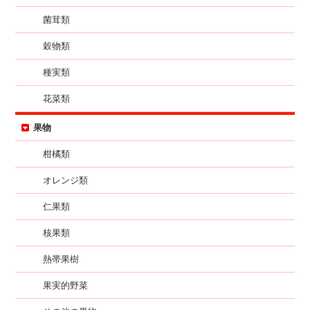
菌茸類
穀物類
種実類
花菜類
果物
柑橘類
オレンジ類
仁果類
核果類
熱帯果樹
果実的野菜