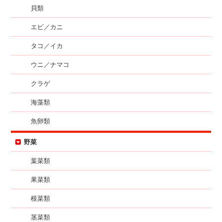
貝類
エビ／カニ
タコ／イカ
ウニ／ナマコ
クラゲ
海藻類
魚卵類
野菜
葉菜類
果菜類
根菜類
茎菜類