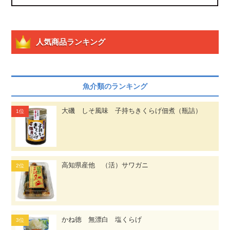
人気商品ランキング
魚介類のランキング
大磯 しそ風味 子持ちきくらげ佃煮（瓶詰）
高知県産他 （活）サワガニ
かね徳 無漂白 塩くらげ