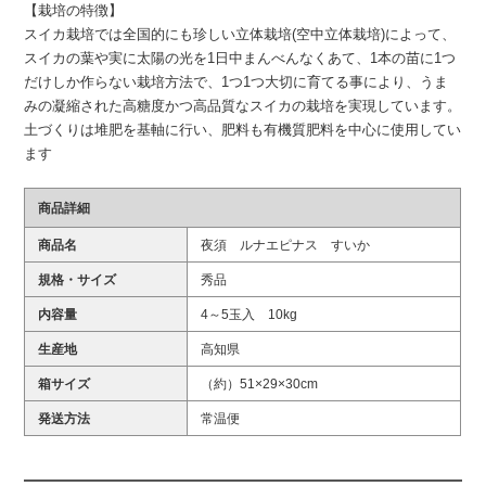
【栽培の特徴】
スイカ栽培では全国的にも珍しい立体栽培(空中立体栽培)によって、
スイカの葉や実に太陽の光を1日中まんべんなくあて、1本の苗に1つ
だけしか作らない栽培方法で、1つ1つ大切に育てる事により、うま
みの凝縮された高糖度かつ高品質なスイカの栽培を実現しています。
土づくりは堆肥を基軸に行い、肥料も有機質肥料を中心に使用してい
ます
商品詳細
商品名
夜須 ルナエピナス すいか
規格・サイズ
秀品
内容量
4～5玉入 10kg
生産地
高知県
箱サイズ
（約）51×29×30cm
発送方法
常温便