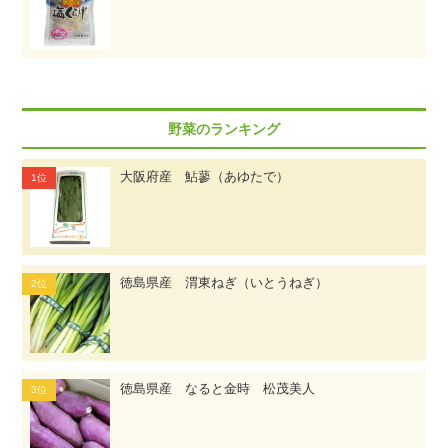
野菜のランキング
大阪府産 鮎蓼（あゆたで）
徳島県産 渭東ねぎ（いとうねぎ）
徳島県産 なると金時 松茂美人