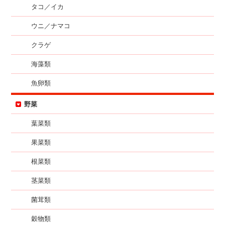
タコ／イカ
ウニ／ナマコ
クラゲ
海藻類
魚卵類
野菜
葉菜類
果菜類
根菜類
茎菜類
菌茸類
穀物類