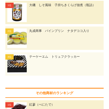
大磯 しそ風味 子持ちきくらげ佃煮（瓶詰）
丸成商事 パインプリン ナタデココ入り
テーケーエム トリュフクラッカー
その他商材のランキング
紅蓼（べにたで）