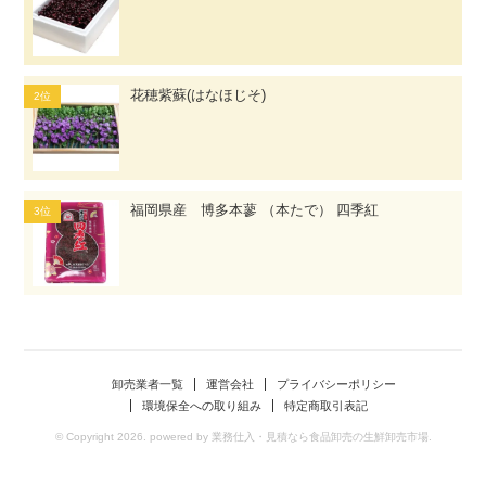
花穂紫蘇(はなほじそ)
福岡県産 博多本蓼 （本たで） 四季紅
卸売業者一覧
運営会社
プライバシーポリシー
環境保全への取り組み
特定商取引表記
© Copyright 2026. powered by 業務仕入・見積なら食品卸売の生鮮卸売市場.