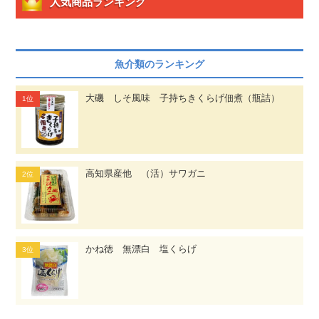
人気商品ランキング
魚介類のランキング
大磯 しそ風味 子持ちきくらげ佃煮（瓶詰）
高知県産他 （活）サワガニ
かね徳 無漂白 塩くらげ