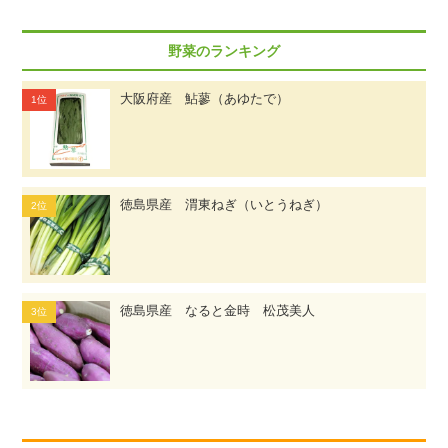
野菜のランキング
大阪府産 鮎蓼（あゆたで）
徳島県産 渭東ねぎ（いとうねぎ）
徳島県産 なると金時 松茂美人