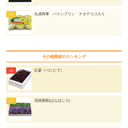
丸成商事 パインプリン ナタデココ入り
その他商材のランキング
紅蓼（べにたで）
花穂紫蘇(はなほじそ)