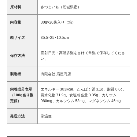
原材料
さつまいも（茨城県産）
内容量
80g×20袋入り（箱）
箱サイズ
35.5×25×10.5cm
直射日光・高温多湿をさけて常温で保存してくださ
保存方法
い。
製造者
有限会社 扇屋商店
栄養成分表示
エネルギー 303kcal、たんぱく質 3.1g、脂質 0.6g、
（100g当り推
炭水化物 71.9g、食塩相当量 0.05g、カリウム
定値）
980mg、カルシウム 53mg、マグネシウム 45mg
発送方法
常温便