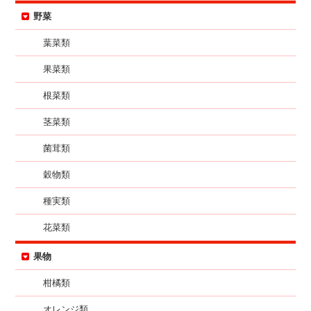
野菜
葉菜類
果菜類
根菜類
茎菜類
菌茸類
穀物類
種実類
花菜類
果物
柑橘類
オレンジ類