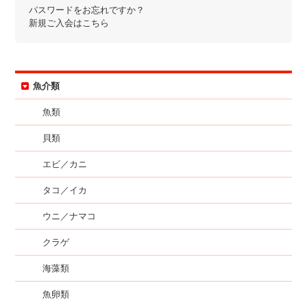
パスワードをお忘れですか？
新規ご入会はこちら
魚介類
魚類
貝類
エビ／カニ
タコ／イカ
ウニ／ナマコ
クラゲ
海藻類
魚卵類