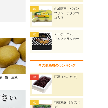
丸成商事 パイン
プリン ナタデコ
コ入り
テーケーエム ト
リュフクラッカー
その他商材のランキング
紅蓼（べにたで）
産 梨 王秋
花穂紫蘇(はなほじ
そ)