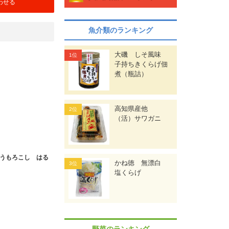
わせる
魚介類のランキング
大磯 しそ風味
子持ちきくらげ佃
煮（瓶詰）
高知県産他
（活）サワガニ
うもろこし はる
かね徳 無漂白
塩くらげ
野菜のランキング