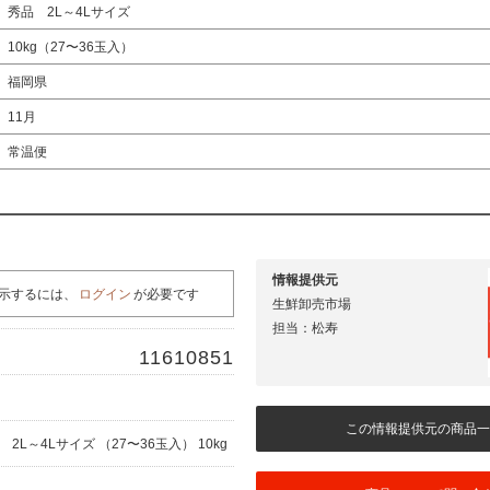
秀品 2L～4Lサイズ
10kg（27〜36玉入）
福岡県
11月
常温便
情報提供元
示するには、
ログイン
が必要です
生鮮卸売市場
担当：松寿
11610851
この情報提供元の商品一
 2L～4Lサイズ （27〜36玉入） 10kg