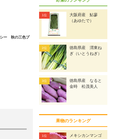
大阪府産 鮎蓼
（あゆたで）
シー 秋の三色プ
徳島県産 渭東ね
ぎ（いとうねぎ）
徳島県産 なると
金時 松茂美人
果物のランキング
メキシカンマンゴ