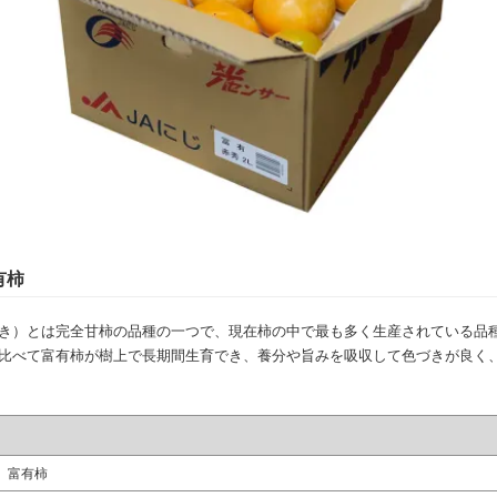
有柿
き）とは完全甘柿の品種の一つで、現在柿の中で最も多く生産されている品
比べて富有柿が樹上で長期間生育でき、養分や旨みを吸収して色づきが良く
富有柿