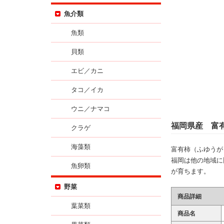
魚介類
魚類
貝類
エビ／カニ
タコ／イカ
ウニ／ナマコ
福岡県産 富
クラゲ
海藻類
富有柿（ふゆうが
福岡は他の地域に
魚卵類
が育ちます。
野菜
商品詳細
葉菜類
商品名