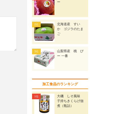
ー
北海道産 すい
か ゴジラのたま
ご
山梨県産 桃 ぴ
ー 一番
加工食品のランキング
大磯 しそ風味
子持ちきくらげ佃
煮（瓶詰）