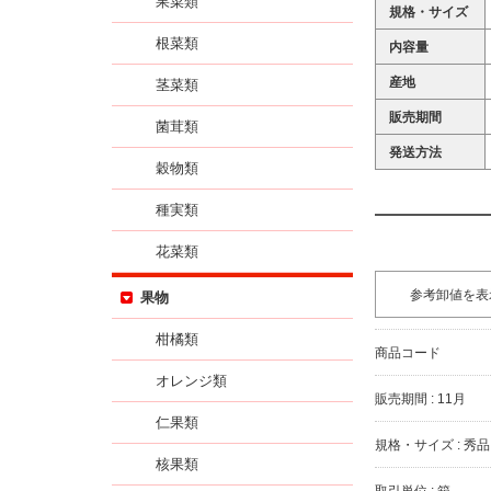
果菜類
規格・サイズ
根菜類
内容量
産地
茎菜類
販売期間
菌茸類
発送方法
穀物類
種実類
花菜類
参考卸値を表
果物
柑橘類
商品コード
オレンジ類
販売期間 : 11月
仁果類
規格・サイズ : 秀品
核果類
取引単位 : 箱