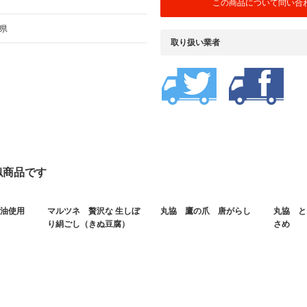
この商品について問い合
岡県
取り扱い業者
似商品です
め油使用
マルツネ 贅沢な 生しぼ
丸協 鷹の爪 唐がらし
丸協 と
り絹ごし（きぬ豆腐）
さめ