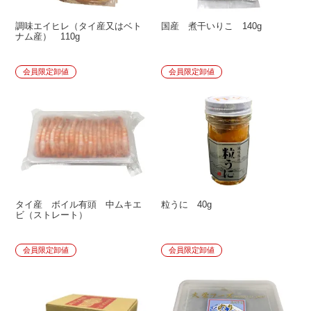
調味エイヒレ（タイ産又はベト
国産 煮干いりこ 140g
ナム産） 110g
会員限定卸値
会員限定卸値
タイ産 ボイル有頭 中ムキエ
粒うに 40g
ビ（ストレート）
会員限定卸値
会員限定卸値