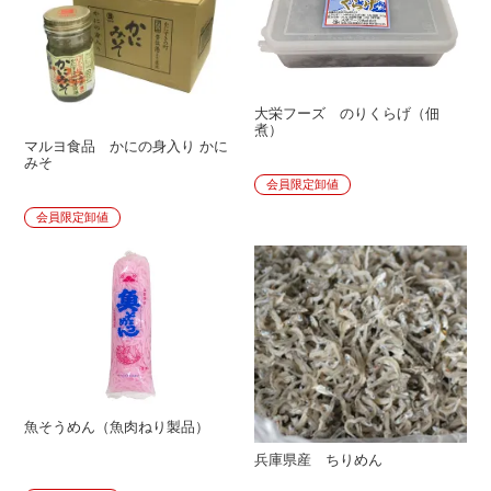
大栄フーズ のりくらげ（佃
煮）
マルヨ食品 かにの身入り かに
みそ
会員限定卸値
会員限定卸値
魚そうめん（魚肉ねり製品）
兵庫県産 ちりめん