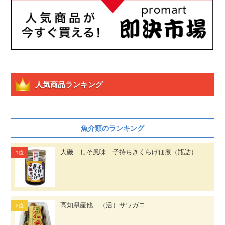
人気商品ランキング
魚介類のランキング
大磯 しそ風味 子持ちきくらげ佃煮（瓶詰）
高知県産他 （活）サワガニ