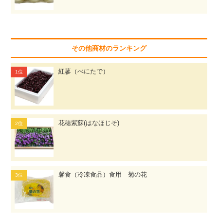
その他商材のランキング
紅蓼（べにたで）
花穂紫蘇(はなほじそ)
馨食（冷凍食品）食用 菊の花