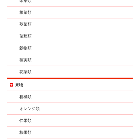
果菜類
根菜類
茎菜類
菌茸類
穀物類
種実類
花菜類
果物
柑橘類
オレンジ類
仁果類
核果類