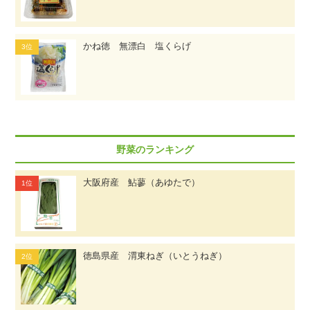
かね徳 無漂白 塩くらげ
野菜のランキング
大阪府産 鮎蓼（あゆたで）
徳島県産 渭東ねぎ（いとうねぎ）