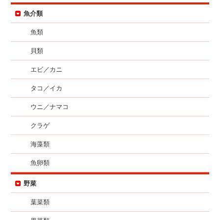
魚介類
魚類
貝類
エビ／カニ
タコ／イカ
ウニ／ナマコ
クラゲ
海藻類
魚卵類
野菜
葉菜類