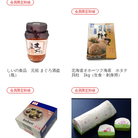
会員限定卸値
会員限定卸値
しいの食品 元祖 まぐろ酒盗
北海道オホーツク海産 ホタテ
（瓶）
貝柱 1kg（生食・刺身用）
会員限定卸値
会員限定卸値