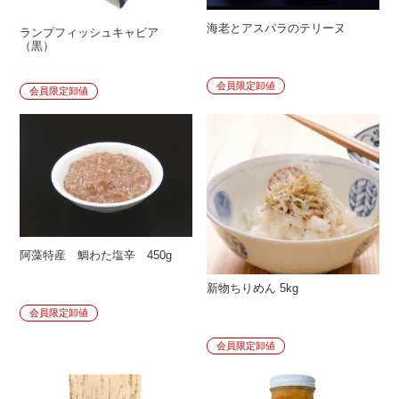
海老とアスパラのテリーヌ
ランプフィッシュキャビア
（黒）
会員限定卸値
会員限定卸値
阿藻特産 鯛わた塩辛 450g
新物ちりめん 5kg
会員限定卸値
会員限定卸値