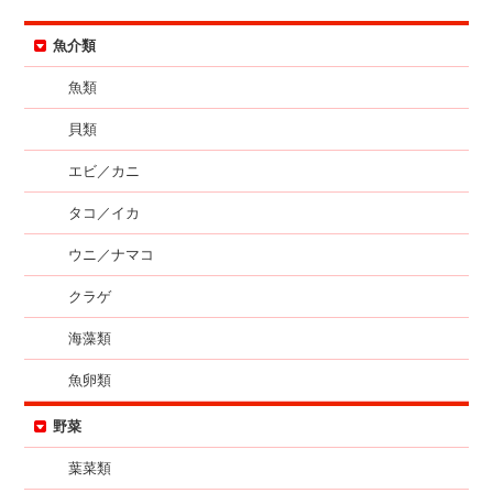
魚介類
魚類
貝類
エビ／カニ
タコ／イカ
ウニ／ナマコ
クラゲ
海藻類
魚卵類
野菜
葉菜類