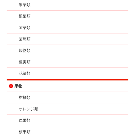
果菜類
根菜類
茎菜類
菌茸類
穀物類
種実類
花菜類
果物
柑橘類
オレンジ類
仁果類
核果類