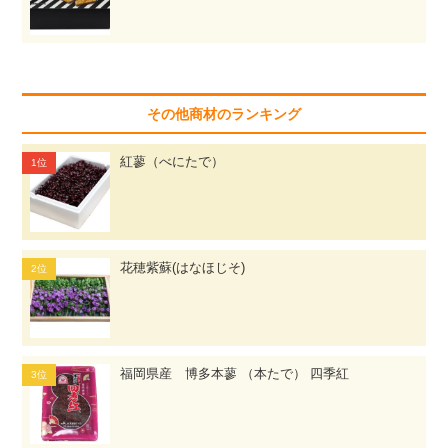
その他商材のランキング
紅蓼（べにたで）
花穂紫蘇(はなほじそ)
福岡県産 博多本蓼 （本たで） 四季紅