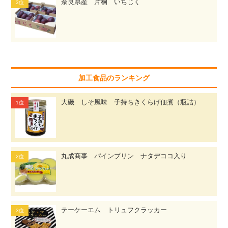
奈良県産 片桐 いちじく
加工食品のランキング
大磯 しそ風味 子持ちきくらげ佃煮（瓶詰）
丸成商事 パインプリン ナタデココ入り
テーケーエム トリュフクラッカー