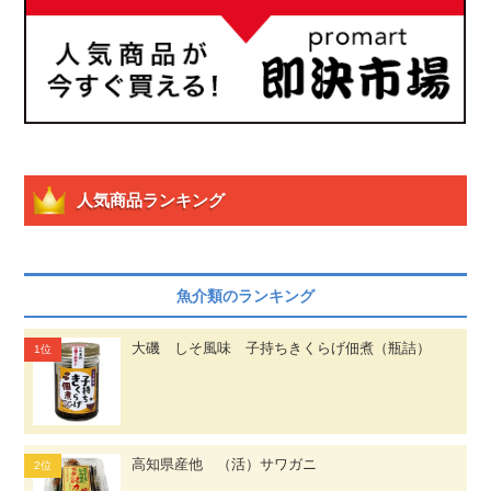
人気商品ランキング
魚介類のランキング
大磯 しそ風味 子持ちきくらげ佃煮（瓶詰）
高知県産他 （活）サワガニ