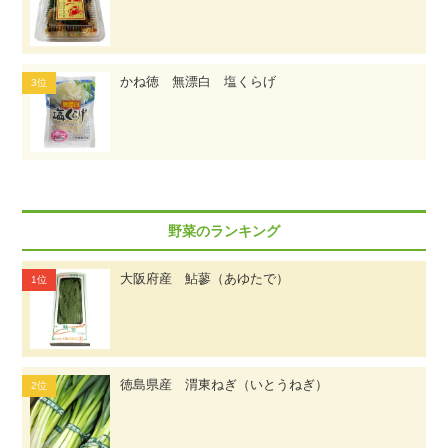
かね徳 無漂白 塩くらげ
野菜のランキング
大阪府産 鮎蓼（あゆたで）
徳島県産 渭東ねぎ（いとうねぎ）