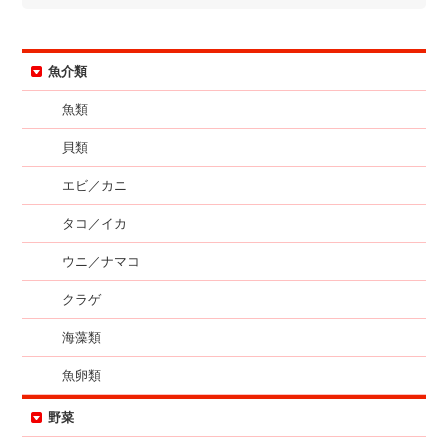
魚介類
魚類
貝類
エビ／カニ
タコ／イカ
ウニ／ナマコ
クラゲ
海藻類
魚卵類
野菜