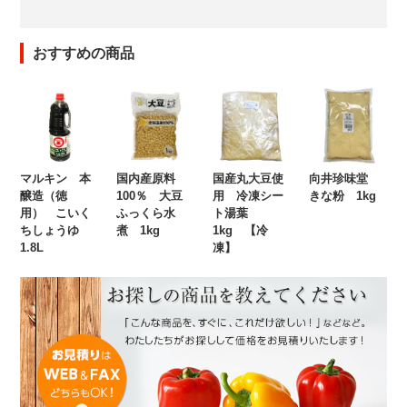
おすすめの商品
マルキン 本
国内産原料
国産丸大豆使
向井珍味堂
醸造（徳
100％ 大豆
用 冷凍シー
きな粉 1kg
用） こいく
ふっくら水
ト湯葉
ちしょうゆ
煮 1kg
1kg 【冷
1.8L
凍】