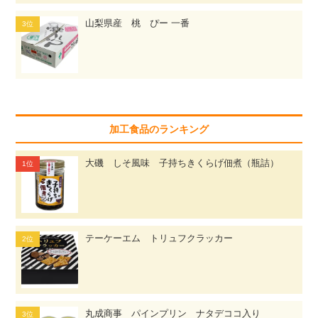
山梨県産 桃 ぴー 一番
加工食品のランキング
大磯 しそ風味 子持ちきくらげ佃煮（瓶詰）
テーケーエム トリュフクラッカー
丸成商事 パインプリン ナタデココ入り