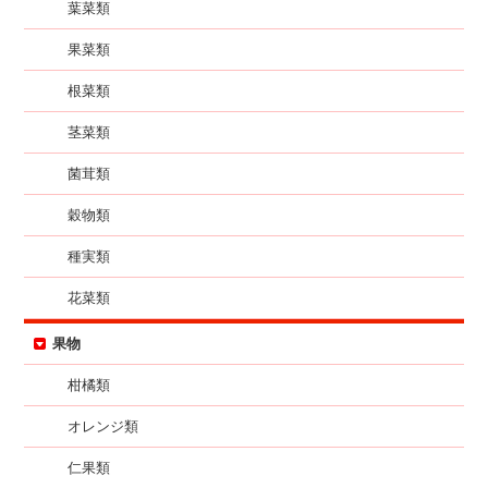
葉菜類
果菜類
根菜類
茎菜類
菌茸類
穀物類
種実類
花菜類
果物
柑橘類
オレンジ類
仁果類