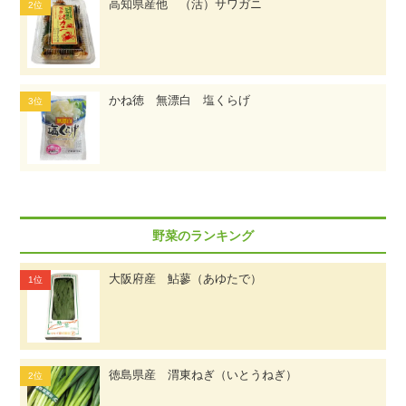
高知県産他 （活）サワガニ
かね徳 無漂白 塩くらげ
野菜のランキング
大阪府産 鮎蓼（あゆたで）
徳島県産 渭東ねぎ（いとうねぎ）