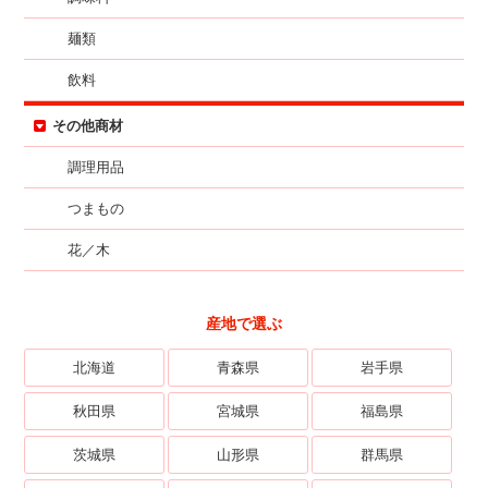
麺類
飲料
その他商材
調理用品
つまもの
花／木
産地で選ぶ
北海道
青森県
岩手県
秋田県
宮城県
福島県
茨城県
山形県
群馬県