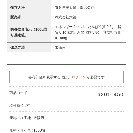
保存方法
直射日光を避け常温保存。
販売者
株式会社大徳
エネルギー 24kcal、たんぱく質 0.2g、脂
栄養成分表示（100g当
質 0.1g未満、炭水化物 5.8g、食塩相当量
り推定値）
0.18mg
発送方法
常温便
参考卸値を表示するには、
ログイン
が必要です
商品コード
62010450
取引単位 : 本
産地／加工地 : 大阪府
規格・サイズ : 1800ml