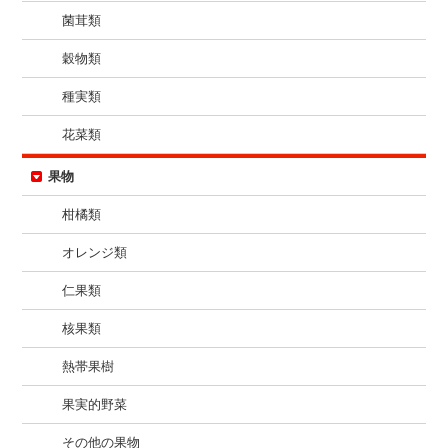
菌茸類
穀物類
種実類
花菜類
果物
柑橘類
オレンジ類
仁果類
核果類
熱帯果樹
果実的野菜
その他の果物