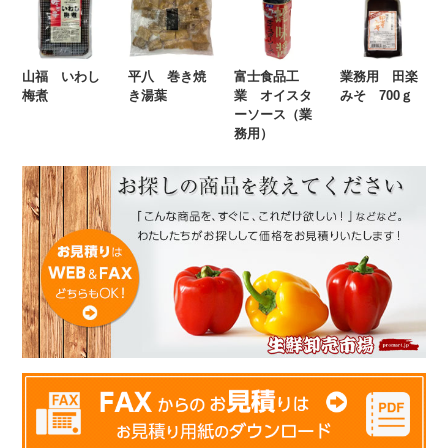
山福 いわし
平八 巻き焼
富士食品工
業務用 田楽
梅煮
き湯葉
業 オイスタ
みそ 700ｇ
ーソース（業
務用）