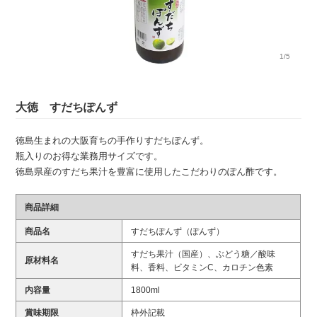
1/5
大徳 すだちぽんず
徳島生まれの大阪育ちの手作りすだちぽんず。
瓶入りのお得な業務用サイズです。
徳島県産のすだち果汁を豊富に使用したこだわりのぽん酢です。
商品詳細
商品名
すだちぽんず（ぽんず）
すだち果汁（国産）、ぶどう糖／酸味
原材料名
料、香料、ビタミンC、カロチン色素
内容量
1800ml
賞味期限
枠外記載