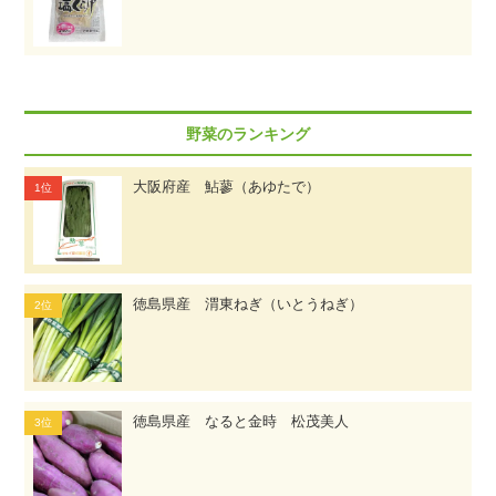
野菜のランキング
大阪府産 鮎蓼（あゆたで）
徳島県産 渭東ねぎ（いとうねぎ）
徳島県産 なると金時 松茂美人