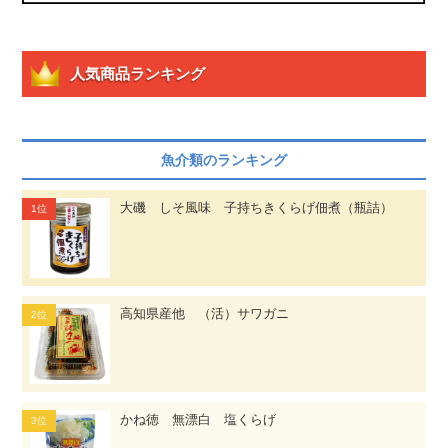
人気商品ランキング
魚介類のランキング
大磯 しそ風味 子持ちきくらげ佃煮（瓶詰）
高知県産他 （活）サワガニ
かね徳 無漂白 塩くらげ