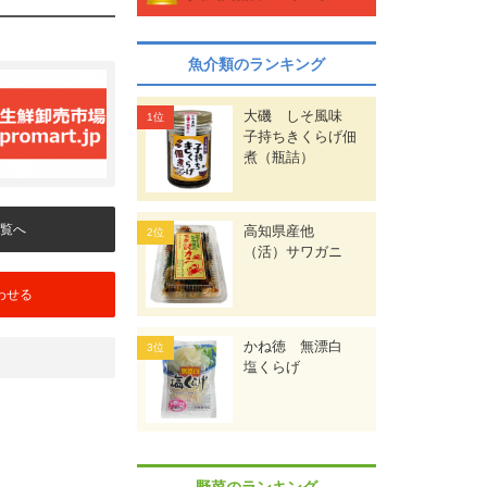
魚介類のランキング
大磯 しそ風味
子持ちきくらげ佃
煮（瓶詰）
覧へ
高知県産他
（活）サワガニ
わせる
かね徳 無漂白
塩くらげ
野菜のランキング