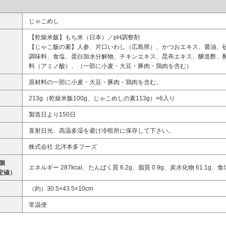
じゃこめし
【乾燥米飯】もち米（日本）／pH調整剤
【じゃこ飯の素】人参、片口いわし（広島県）、かつおエキス、醤油、
調味料、食塩、蛋白加水分解物、チキンエキス、昆布エキス、醸造酢、
料（アミノ酸）、（一部に小麦・大豆・豚肉・鶏肉を含む）
原材料の一部に小麦・大豆・豚肉・鶏肉を含む。
213g（乾燥米飯100g、じゃこめしの素113g）×6入り
製造日より150日
直射日光、高温多湿を避け冷暗所に保存して下さい。
株式会社 北洋本多フーズ
個
エネルギー 287kcal、たんぱく質 6.2g、脂質 0.9g、炭水化物 61.1g、食
定値）
（約）30.5×43.5×10cm
常温便