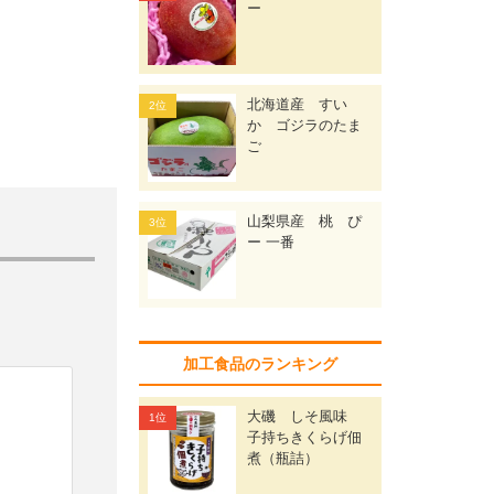
ー
北海道産 すい
か ゴジラのたま
ご
山梨県産 桃 ぴ
ー 一番
加工食品のランキング
大磯 しそ風味
子持ちきくらげ佃
煮（瓶詰）