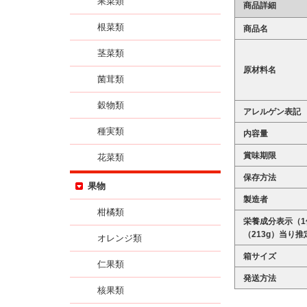
果菜類
商品詳細
根菜類
商品名
茎菜類
原材料名
菌茸類
穀物類
アレルゲン表記
種実類
内容量
賞味期限
花菜類
保存方法
果物
製造者
柑橘類
栄養成分表示（1
（213g）当り推
オレンジ類
箱サイズ
仁果類
発送方法
核果類