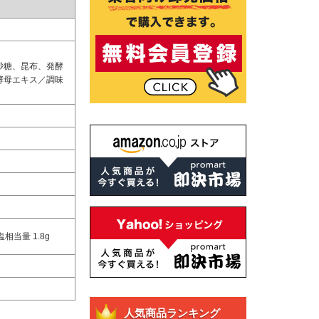
砂糖、昆布、発酵
酵母エキス／調味
塩相当量 1.8g
人気商品ランキング