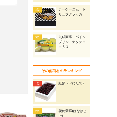
テーケーエム ト
リュフクラッカー
丸成商事 パイン
プリン ナタデコ
コ入り
その他商材のランキング
紅蓼（べにたで）
花穂紫蘇(はなほじ
そ)