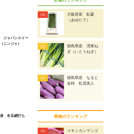
大阪府産 鮎蓼
（あゆたで）
 ジャパンスイー
（ニンジャ）
徳島県産 渭東ね
ぎ（いとうねぎ）
徳島県産 なると
金時 松茂美人
凍 冬瓜網打ち
果物のランキング
メキシカンマンゴ