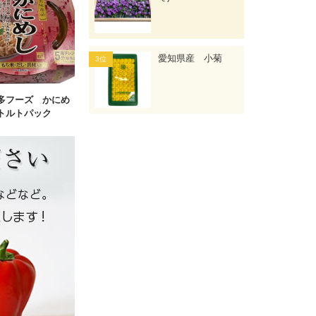
愛知県産 小菊
多フーズ かにめ
トルトパック