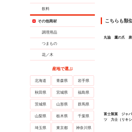
飲料
こちらも類
その他商材
調理用品
丸協 鷹の爪 唐
つまもの
花／木
産地で選ぶ
北海道
青森県
岩手県
秋田県
宮城県
福島県
茨城県
山形県
群馬県
富士製菓 ジャパ
山梨県
栃木県
千葉県
ツ 力士（リキシ
埼玉県
東京都
神奈川県