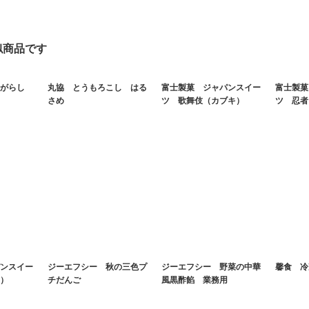
似商品です
がらし
丸協 とうもろこし はる
富士製菓 ジャパンスイー
富士製菓
さめ
ツ 歌舞伎（カブキ）
ツ 忍者
ンスイー
ジーエフシー 秋の三色プ
ジーエフシー 野菜の中華
馨食 冷
）
チだんご
風黒酢餡 業務用