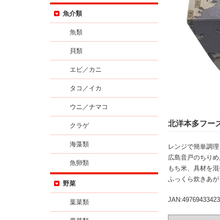
魚介類
魚類
貝類
エビ／カニ
タコ／イカ
ウニ／ナマコ
北洋本多フー
クラゲ
海藻類
レンジで簡単調理
広島音戸のちりめ
魚卵類
もち米、具材を混
ふっくら炊きあが
野菜
JAN:49769433423
葉菜類