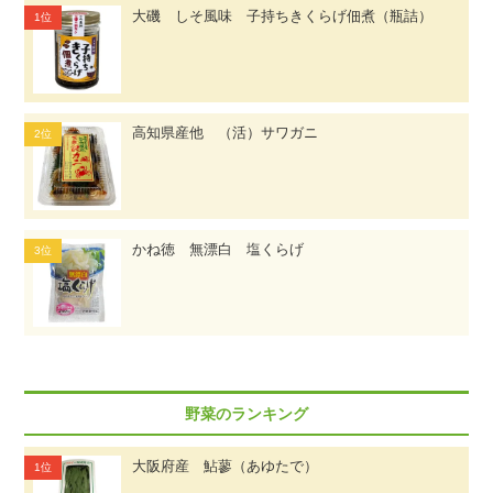
大磯 しそ風味 子持ちきくらげ佃煮（瓶詰）
高知県産他 （活）サワガニ
かね徳 無漂白 塩くらげ
野菜のランキング
大阪府産 鮎蓼（あゆたで）