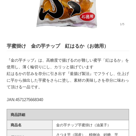
1/5
芋蜜掛け 金の芋チップ 紅はるか（お徳用）
『金の芋チップ』は、高糖度で揚げるのが難しい蜜芋「紅はるか」を
使用し、薄く輪切りにし、カリッと揚げています
紅はるかの甘みを存分に引き出す『釜揚げ製法』でフライし、仕上げ
に芋から抽出した芋蜜をさらに塗し、素材の美味しさを存分に味わっ
て頂ける一品です。
JAN:4571275668340
商品詳細
商品名
金の芋チップ芋蜜掛け（油菓子）
さつま芋（国産）、植物油、砂糖、芋