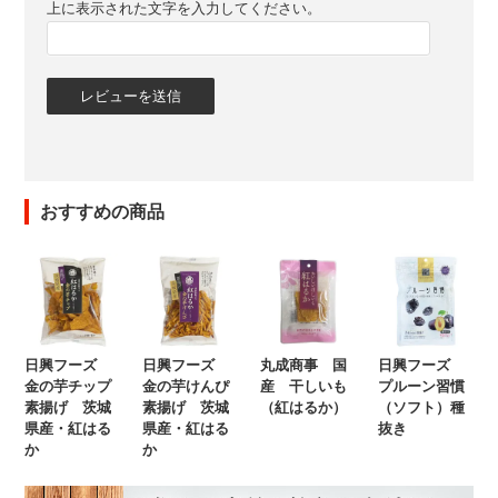
上に表示された文字を入力してください。
おすすめの商品
日興フーズ
日興フーズ
丸成商事 国
日興フーズ
金の芋チップ
金の芋けんぴ
産 干しいも
プルーン習慣
素揚げ 茨城
素揚げ 茨城
（紅はるか）
（ソフト）種
県産・紅はる
県産・紅はる
抜き
か
か