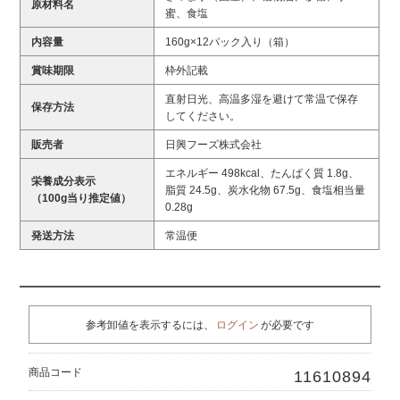
原材料名
蜜、食塩
内容量
160g×12パック入り（箱）
賞味期限
枠外記載
直射日光、高温多湿を避けて常温で保存
保存方法
してください。
販売者
日興フーズ株式会社
エネルギー 498kcal、たんぱく質 1.8g、
栄養成分表示
脂質 24.5g、炭水化物 67.5g、食塩相当量
（100g当り推定値）
0.28g
発送方法
常温便
参考卸値を表示するには、
ログイン
が必要です
商品コード
11610894