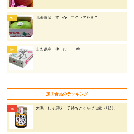
北海道産 すいか ゴジラのたまご
山梨県産 桃 ぴー 一番
加工食品のランキング
大磯 しそ風味 子持ちきくらげ佃煮（瓶詰）