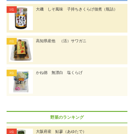
大磯 しそ風味 子持ちきくらげ佃煮（瓶詰）
高知県産他 （活）サワガニ
かね徳 無漂白 塩くらげ
野菜のランキング
大阪府産 鮎蓼（あゆたで）