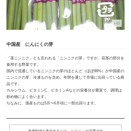
1/22
中国産 にんにくの芽
「茎ニンニク」とも言われる「ニンニクの芽」ですが、花茎の部分を
食用する野菜です。
国内で流通しているニンニクの芽のほとんど（ほぼ99%）が中国産の
ニンニクの芽。冷凍ものを含め、年間を通して市場に出回っている商
品です。
カルシウム、ビタミンC、ビタミンAなどの栄養分が豊富で、調理は
炒め物によく合います。
ちなみに、国産ものは5月〜6月頃に一部出回ります。
参考卸値を表示するには、
ログイン
が必要です