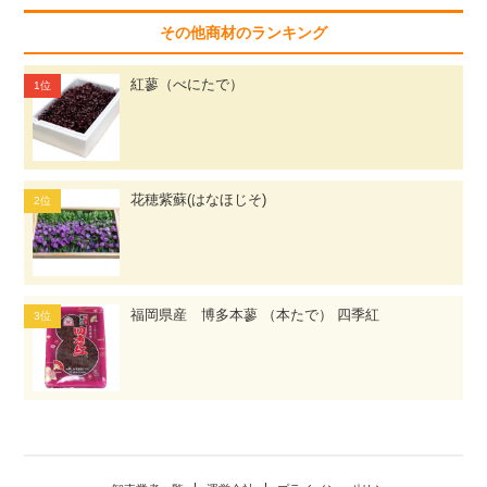
その他商材のランキング
紅蓼（べにたで）
花穂紫蘇(はなほじそ)
福岡県産 博多本蓼 （本たで） 四季紅