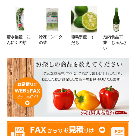
清水物産 に
冷凍ニンニク
徳島県産 す
池内食品工
んにくの芽
の芽
だち
業 じゅんさ
い