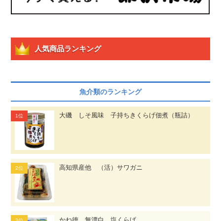
人気商品ランキング
魚介類のランキング
大磯 しそ風味 子持ちきくらげ佃煮（瓶詰）
高知県産他 （活）サワガニ
かね徳 無漂白 塩くらげ