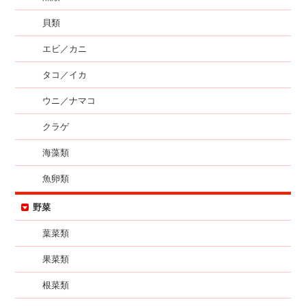
貝類
エビ／カニ
タコ／イカ
ウニ／ナマコ
クラゲ
海藻類
魚卵類
野菜
葉菜類
果菜類
根菜類