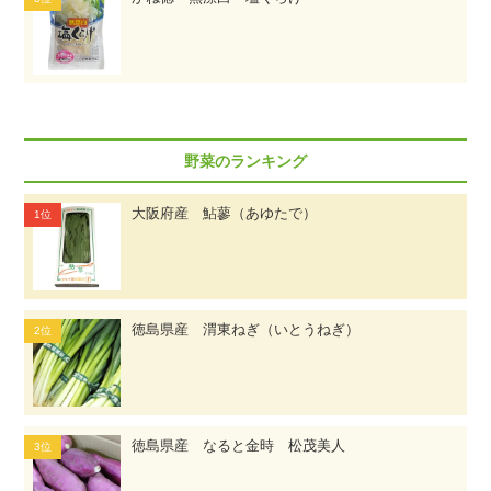
野菜のランキング
大阪府産 鮎蓼（あゆたで）
徳島県産 渭東ねぎ（いとうねぎ）
徳島県産 なると金時 松茂美人