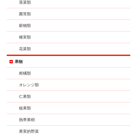
茎菜類
菌茸類
穀物類
種実類
花菜類
果物
柑橘類
オレンジ類
仁果類
核果類
熱帯果樹
果実的野菜