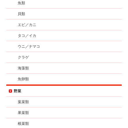
魚類
貝類
エビ／カニ
タコ／イカ
ウニ／ナマコ
クラゲ
海藻類
魚卵類
野菜
葉菜類
果菜類
根菜類