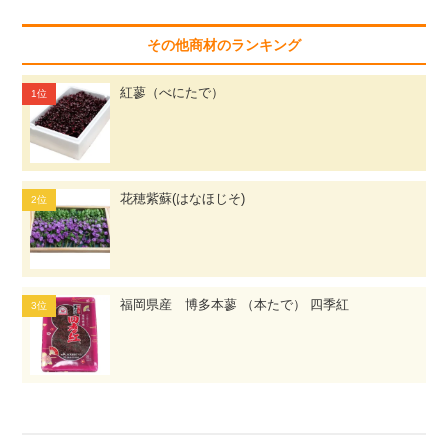
その他商材のランキング
紅蓼（べにたで）
花穂紫蘇(はなほじそ)
福岡県産 博多本蓼 （本たで） 四季紅