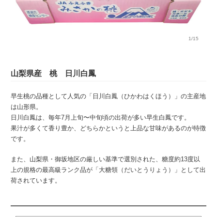
1/15
山梨県産 桃 日川白鳳
早生桃の品種として人気の「日川白鳳（ひかわはくほう）」の主産地
は山形県。
日川白鳳は、毎年7月上旬〜中旬頃の出荷が多い早生白鳳です。
果汁が多くて香り豊か、どちらかというと上品な甘味があるのが特徴
です。
また、山梨県・御坂地区の厳しい基準で選別された、糖度約13度以
上の規格の最高級ランク品が「大糖領（だいとうりょう）」として出
荷されています。