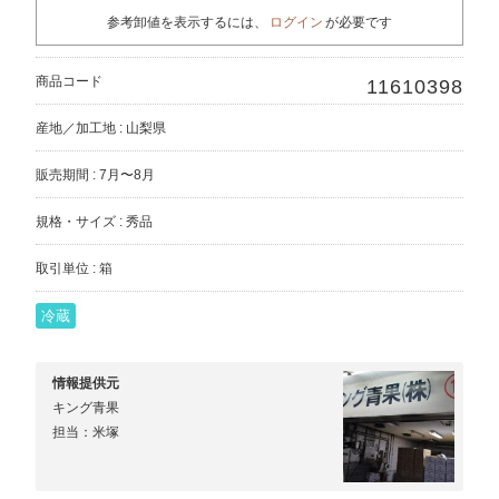
参考卸値を表示するには、
ログイン
が必要です
商品コード
11610398
産地／加工地 : 山梨県
販売期間 : 7月〜8月
規格・サイズ : 秀品
取引単位 : 箱
冷蔵
情報提供元
キング青果
担当：米塚