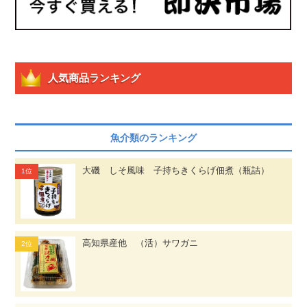
人気商品ランキング
魚介類のランキング
大磯 しそ風味 子持ちきくらげ佃煮（瓶詰）
高知県産他 （活）サワガニ