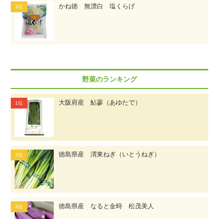
かね徳 無漂白 塩くらげ
野菜のランキング
大阪府産 鮎蓼（あゆたで）
徳島県産 渭東ねぎ（いとうねぎ）
徳島県産 なると金時 松茂美人