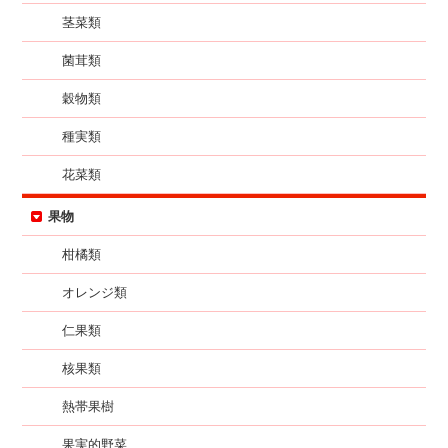
茎菜類
菌茸類
穀物類
種実類
花菜類
果物
柑橘類
オレンジ類
仁果類
核果類
熱帯果樹
果実的野菜