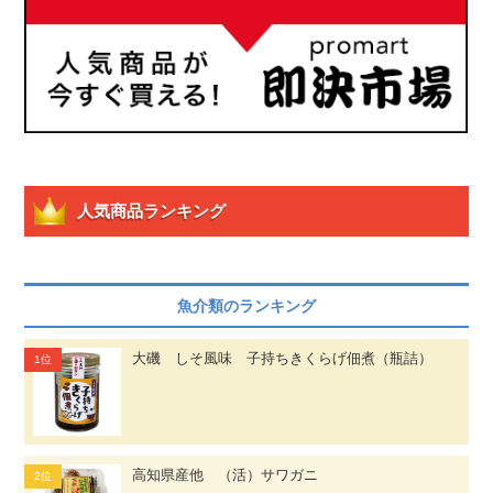
人気商品ランキング
魚介類のランキング
大磯 しそ風味 子持ちきくらげ佃煮（瓶詰）
高知県産他 （活）サワガニ