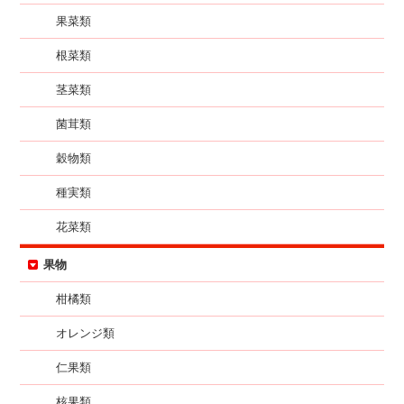
果菜類
根菜類
茎菜類
菌茸類
穀物類
種実類
花菜類
果物
柑橘類
オレンジ類
仁果類
核果類