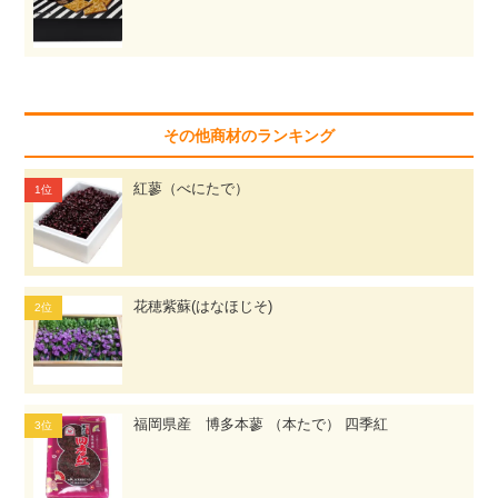
その他商材のランキング
紅蓼（べにたで）
花穂紫蘇(はなほじそ)
福岡県産 博多本蓼 （本たで） 四季紅