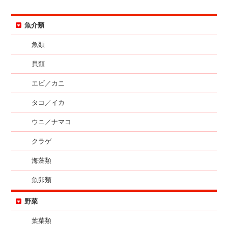
魚介類
魚類
貝類
エビ／カニ
タコ／イカ
ウニ／ナマコ
クラゲ
海藻類
魚卵類
野菜
葉菜類