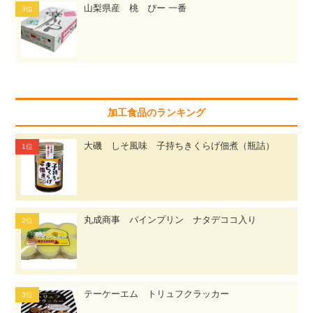
山梨県産 桃 ぴー 一番
加工食品のランキング
大磯 しそ風味 子持ちきくらげ佃煮（瓶詰）
丸成商事 パインプリン ナタデココ入り
テーケーエム トリュフクラッカー