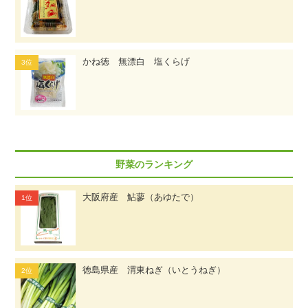
かね徳 無漂白 塩くらげ
野菜のランキング
大阪府産 鮎蓼（あゆたで）
徳島県産 渭東ねぎ（いとうねぎ）