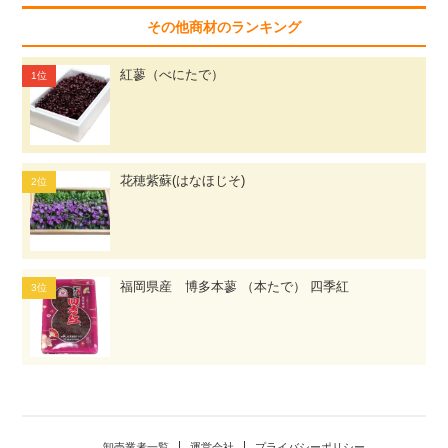
その他商材のランキング
紅蓼（べにたで）
花穂紫蘇(はなほじそ)
福岡県産 博多本蓼 （本たで） 四季紅
卸売業者一覧
運営会社
プライバシーポリシー