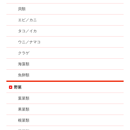
貝類
エビ／カニ
タコ／イカ
ウニ／ナマコ
クラゲ
海藻類
魚卵類
野菜
葉菜類
果菜類
根菜類