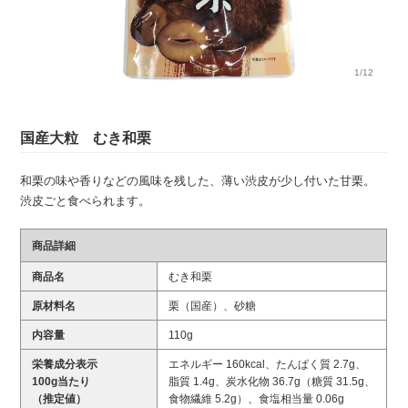
1/12
国産大粒 むき和栗
和栗の味や香りなどの風味を残した、薄い渋皮が少し付いた甘栗。
渋皮ごと食べられます。
商品詳細
商品名
むき和栗
原材料名
栗（国産）、砂糖
内容量
110g
栄養成分表示
エネルギー 160kcal、たんぱく質 2.7g、
100g当たり
脂質 1.4g、炭水化物 36.7g（糖質 31.5g、
（推定値）
食物繊維 5.2g）、食塩相当量 0.06g