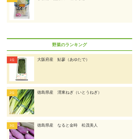
野菜のランキング
大阪府産 鮎蓼（あゆたで）
徳島県産 渭東ねぎ（いとうねぎ）
徳島県産 なると金時 松茂美人