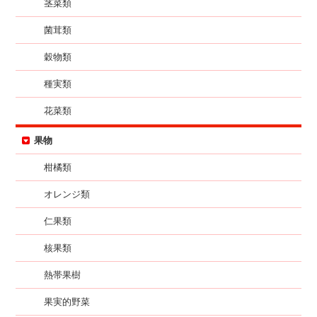
茎菜類
菌茸類
穀物類
種実類
花菜類
果物
柑橘類
オレンジ類
仁果類
核果類
熱帯果樹
果実的野菜