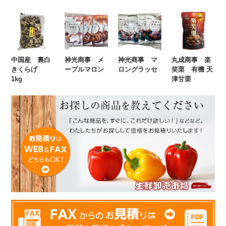
中国産 裏白
神光商事 メ
神光商事 マ
丸成商事 楽
きくらげ
ープルマロン
ロングラッセ
笑栗 有機 天
1kg
津甘栗