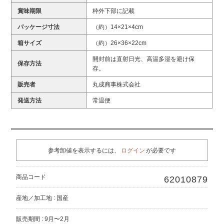
賞味期限
枠外下部に記載
パッケージ寸法
（約）14×21×4cm
箱サイズ
（約）26×36×22cm
開封前は直射日光、高温多湿を避け保
保存方法
存。
販売者
丸成商事株式会社
発送方法
常温便
参考卸値を表示するには、
ログイン
が必要です
商品コード
62010879
産地／加工地 : 国産
販売期間 : 9月〜2月