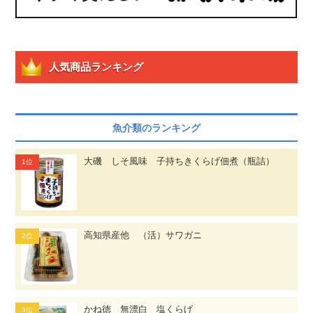
人気商品ランキング
魚介類のランキング
大磯 しそ風味 子持ちきくらげ佃煮（瓶詰）
高知県産他 （活）サワガニ
かね徳 無漂白 塩くらげ