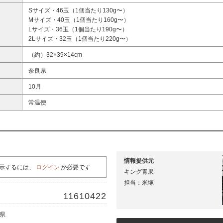
Sサイズ・46玉（1個当たり130g〜）
Mサイズ・40玉（1個当たり160g〜）
Lサイズ・36玉（1個当たり190g〜）
2Lサイズ・32玉（1個当たり220g〜）
（約）32×39×14cm
奈良県
10月
常温便
情報提供元
示するには、
ログイン
が必要です
キング青果
担当：米塚
11610422
良県