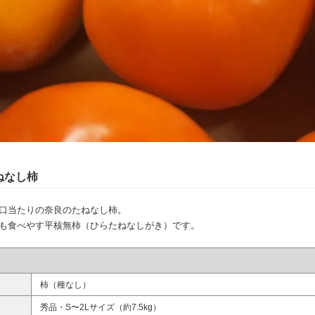
ねなし柿
口当たりの奈良のたねなし柿。
も食べやす平核無柿（ひらたねなしがき）です。
柿（種なし）
秀品・S〜2Lサイズ（約7.5kg）