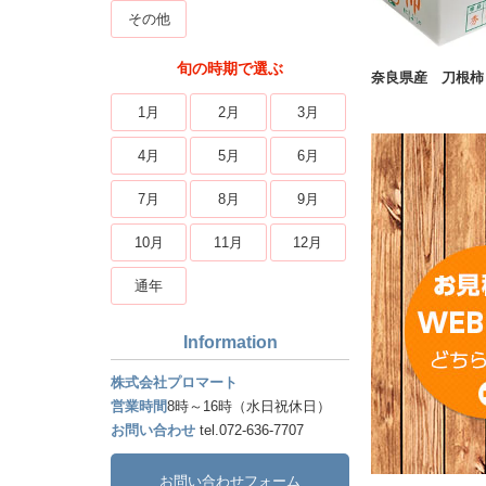
その他
旬の時期で選ぶ
奈良県産 刀根柿
1月
2月
3月
4月
5月
6月
7月
8月
9月
10月
11月
12月
通年
Information
株式会社プロマート
営業時間
8時～16時（水日祝休日）
お問い合わせ
tel.072-636-7707
お問い合わせフォーム