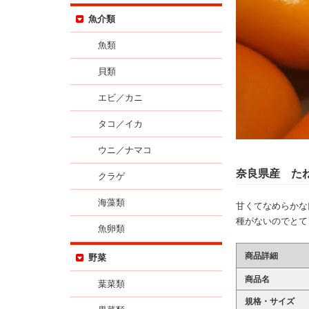
魚介類
魚類
貝類
エビ／カニ
タコ／イカ
ウニ／ナマコ
奈良県産 た
クラゲ
海藻類
甘くてなめらかな
種がないのでとて
魚卵類
商品詳細
野菜
商品名
葉菜類
規格・サイズ