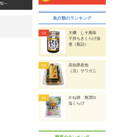
覧へ
魚介類のランキング
大磯 しそ風味
子持ちきくらげ佃
煮（瓶詰）
高知県産他
（活）サワガニ
かね徳 無漂白
塩くらげ
野菜のランキング