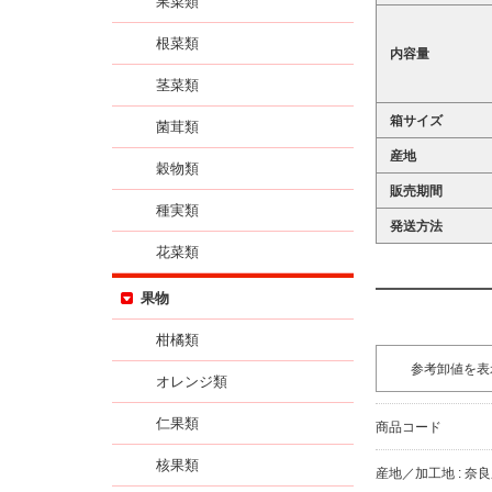
果菜類
根菜類
内容量
茎菜類
箱サイズ
菌茸類
産地
穀物類
販売期間
種実類
発送方法
花菜類
果物
柑橘類
参考卸値を表
オレンジ類
仁果類
商品コード
核果類
産地／加工地 : 奈