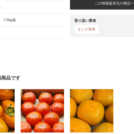
この情報提供元の商品一
月
7.5kg箱
取り扱い業者
キング青果
似商品です