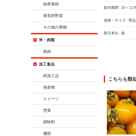
熱帯果樹
販売期間 : 10～11
果実的野菜
規格・サイズ : 秀品 
その他の果物
取引単位 : 箱
米・肉類
精肉
加工食品
肉加工品
こちらも類
海産物
スイーツ
惣菜
調味料
麺類