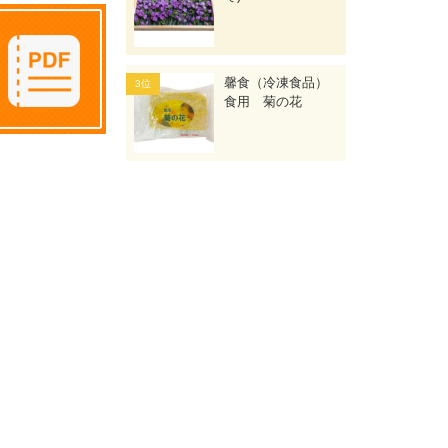
馨食（冷凍食品）
食用 菊の花