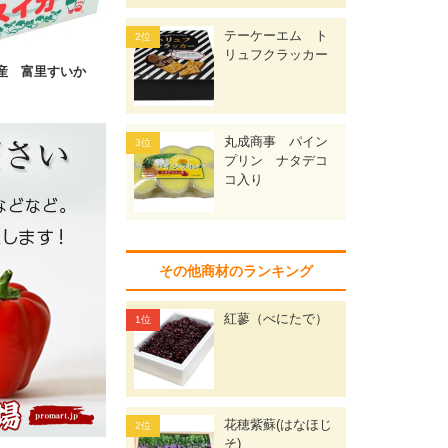
テーケーエム ト
リュフクラッカー
産 富里すいか
丸成商事 パイン
プリン ナタデコ
コ入り
その他商材のランキング
紅蓼（べにたで）
花穂紫蘇(はなほじ
そ)