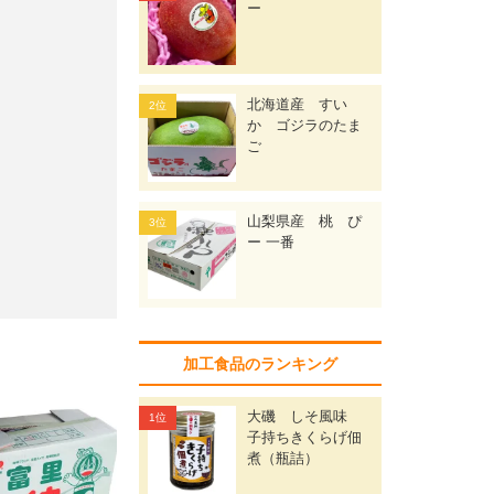
ー
北海道産 すい
か ゴジラのたま
ご
山梨県産 桃 ぴ
ー 一番
加工食品のランキング
大磯 しそ風味
子持ちきくらげ佃
煮（瓶詰）