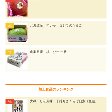
北海道産 すいか ゴジラのたまご
山梨県産 桃 ぴー 一番
加工食品のランキング
大磯 しそ風味 子持ちきくらげ佃煮（瓶詰）