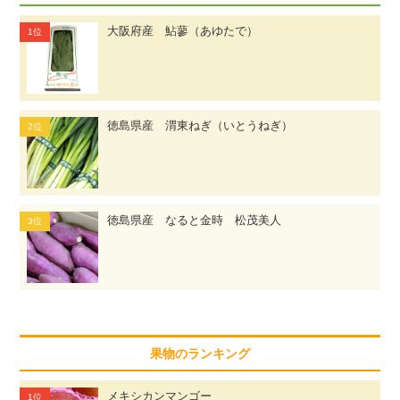
大阪府産 鮎蓼（あゆたで）
徳島県産 渭東ねぎ（いとうねぎ）
徳島県産 なると金時 松茂美人
果物のランキング
メキシカンマンゴー