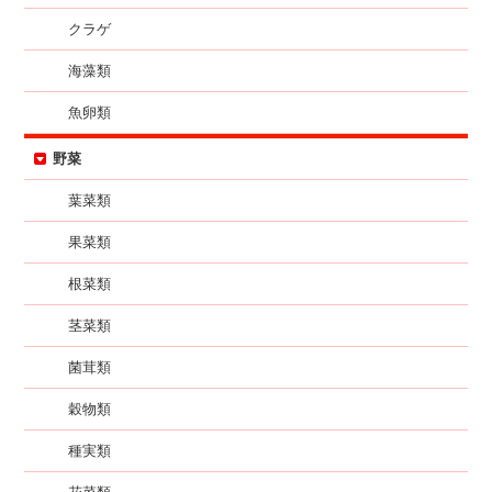
クラゲ
海藻類
魚卵類
野菜
葉菜類
果菜類
根菜類
茎菜類
菌茸類
穀物類
種実類