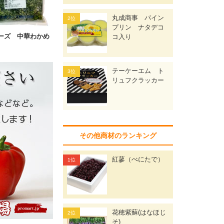
丸成商事 パイン
プリン ナタデコ
ーズ 中華わかめ
コ入り
テーケーエム ト
リュフクラッカー
その他商材のランキング
紅蓼（べにたで）
花穂紫蘇(はなほじ
そ)