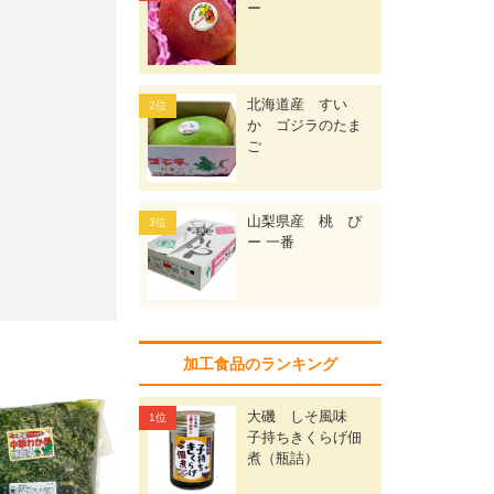
ー
北海道産 すい
か ゴジラのたま
ご
山梨県産 桃 ぴ
ー 一番
加工食品のランキング
大磯 しそ風味
子持ちきくらげ佃
煮（瓶詰）