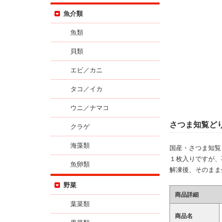
魚介類
魚類
貝類
エビ／カニ
タコ／イカ
ウニ／ナマコ
さつま知覧ど
クラゲ
海藻類
国産・さつま知覧
１枚入りですが、不
魚卵類
解凍後、そのまま
野菜
商品詳細
葉菜類
商品名