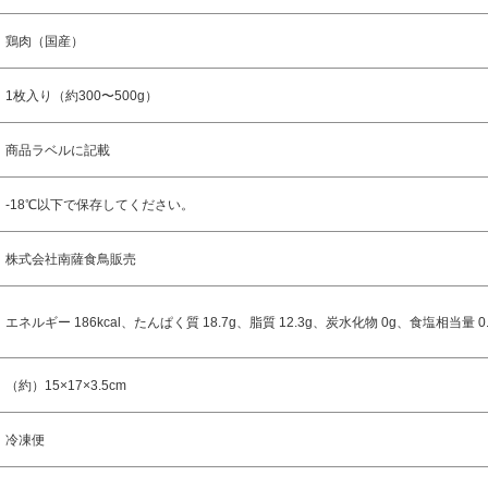
鶏肉（国産）
1枚入り（約300〜500g）
商品ラベルに記載
-18℃以下で保存してください。
株式会社南薩食鳥販売
エネルギー 186kcal、たんぱく質 18.7g、脂質 12.3g、炭水化物 0g、食塩相当量 0.
（約）15×17×3.5cm
冷凍便