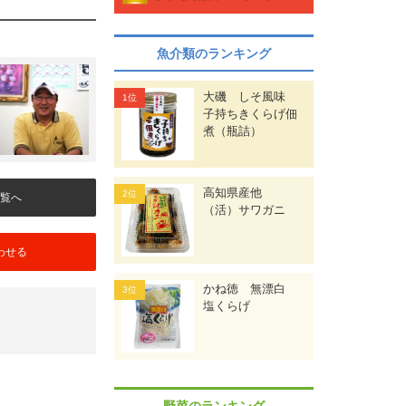
魚介類のランキング
大磯 しそ風味
子持ちきくらげ佃
煮（瓶詰）
高知県産他
覧へ
（活）サワガニ
わせる
かね徳 無漂白
塩くらげ
野菜のランキング