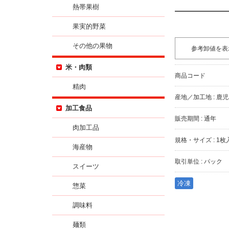
熱帯果樹
果実的野菜
その他の果物
参考卸値を表
米・肉類
商品コード
精肉
産地／加工地 : 鹿
加工食品
販売期間 : 通年
肉加工品
規格・サイズ : 1枚
海産物
取引単位 : パック
スイーツ
冷凍
惣菜
調味料
麺類