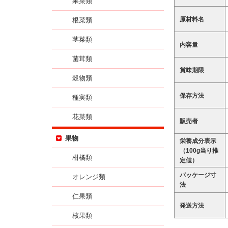
果菜類
原材料名
根菜類
茎菜類
内容量
菌茸類
賞味期限
穀物類
保存方法
種実類
花菜類
販売者
果物
栄養成分表示
（100g当り推
柑橘類
定値）
パッケージ寸
オレンジ類
法
仁果類
発送方法
核果類