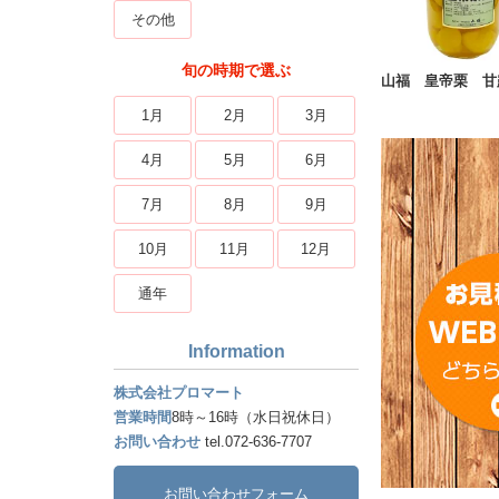
その他
旬の時期で選ぶ
山福 皇帝栗 甘
1月
2月
3月
4月
5月
6月
7月
8月
9月
10月
11月
12月
通年
Information
株式会社プロマート
営業時間
8時～16時（水日祝休日）
お問い合わせ
tel.072-636-7707
お問い合わせフォーム