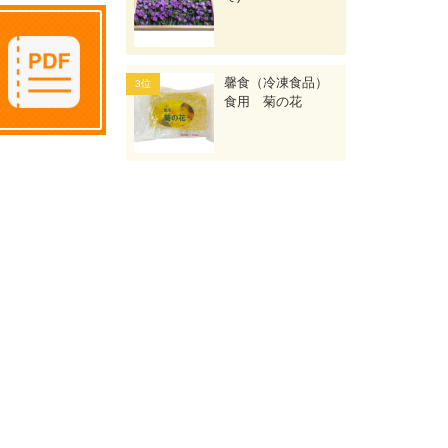
馨食（冷凍食品）
食用 菊の花