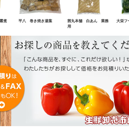
露煮
平八 巻き焼き湯葉
茜丸本舗 白あん 業務
大栄フ
用