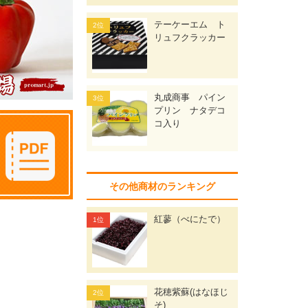
テーケーエム ト
リュフクラッカー
丸成商事 パイン
プリン ナタデコ
コ入り
その他商材のランキング
紅蓼（べにたで）
花穂紫蘇(はなほじ
そ)