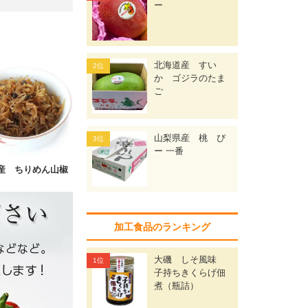
ー
北海道産 すい
か ゴジラのたま
ご
山梨県産 桃 ぴ
ー 一番
産 ちりめん山椒
加工食品のランキング
大磯 しそ風味
子持ちきくらげ佃
煮（瓶詰）