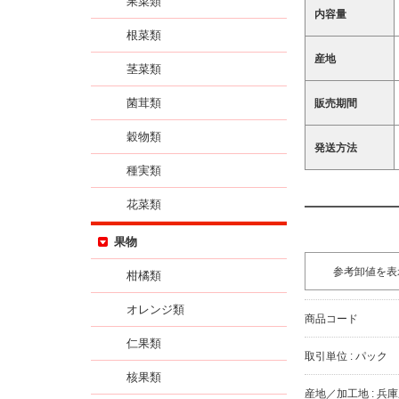
果菜類
内容量
根菜類
産地
茎菜類
菌茸類
販売期間
穀物類
発送方法
種実類
花菜類
果物
参考卸値を表
柑橘類
オレンジ類
商品コード
仁果類
取引単位 : パック
核果類
産地／加工地 : 兵