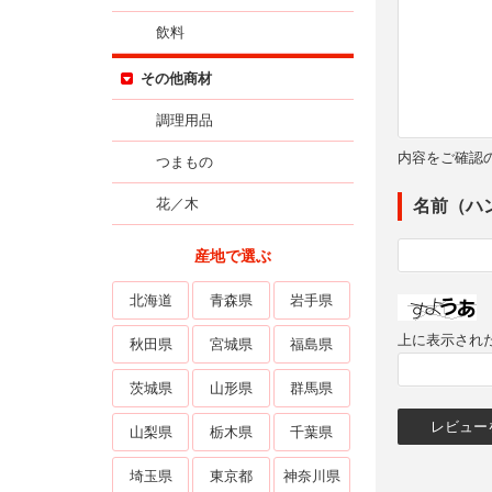
飲料
その他商材
調理用品
内容をご確認
つまもの
花／木
名前（ハ
産地で選ぶ
北海道
青森県
岩手県
上に表示され
秋田県
宮城県
福島県
茨城県
山形県
群馬県
山梨県
栃木県
千葉県
埼玉県
東京都
神奈川県