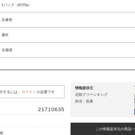
1パック（約35g）
兵庫県
通年
冷蔵便
情報提供元
示するには、
ログイン
が必要です
北部グリーンキング
担当：長尾
21710635
この情報提供元の商品一
庫県