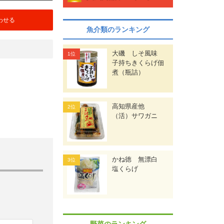
わせる
魚介類のランキング
大磯 しそ風味
子持ちきくらげ佃
煮（瓶詰）
高知県産他
（活）サワガニ
かね徳 無漂白
塩くらげ
野菜のランキング