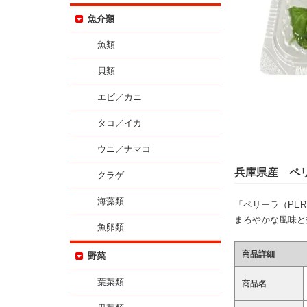
魚介類
魚類
貝類
エビ／カニ
タコ／イカ
ウニ／ナマコ
兵庫県産 ペ
クラゲ
海藻類
「ペリーラ（PER
まろやかな風味と
魚卵類
商品詳細
野菜
葉菜類
商品名