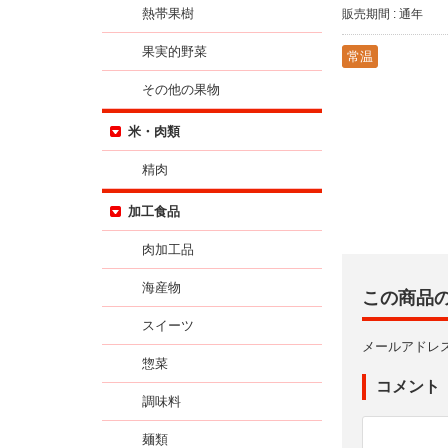
熱帯果樹
販売期間 : 通年
果実的野菜
常温
その他の果物
米・肉類
精肉
加工食品
肉加工品
海産物
この商品
スイーツ
メールアドレ
惣菜
コメント
調味料
麺類