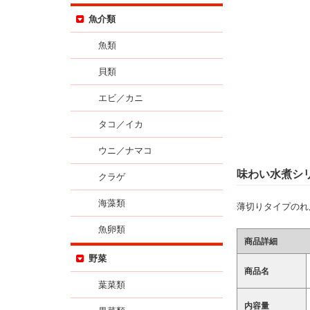
魚介類
魚類
貝類
エビ／カニ
タコ／イカ
ウニ／ナマコ
味わい水煮シ
クラゲ
海藻類
薄切りタイプのれ
魚卵類
商品詳細
野菜
商品名
葉菜類
内容量