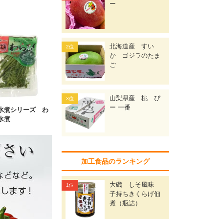
ー
北海道産 すい
か ゴジラのたま
ご
山梨県産 桃 ぴ
ー 一番
水煮シリーズ わ
水煮
加工食品のランキング
大磯 しそ風味
子持ちきくらげ佃
煮（瓶詰）