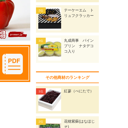
テーケーエム ト
リュフクラッカー
丸成商事 パイン
プリン ナタデコ
コ入り
その他商材のランキング
紅蓼（べにたで）
花穂紫蘇(はなほじ
そ)