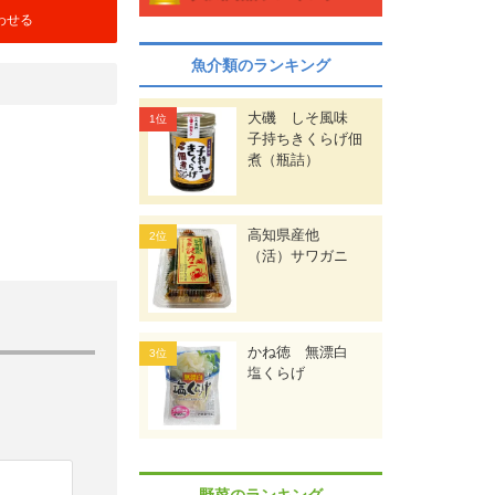
わせる
魚介類のランキング
大磯 しそ風味
子持ちきくらげ佃
煮（瓶詰）
高知県産他
（活）サワガニ
かね徳 無漂白
塩くらげ
野菜のランキング