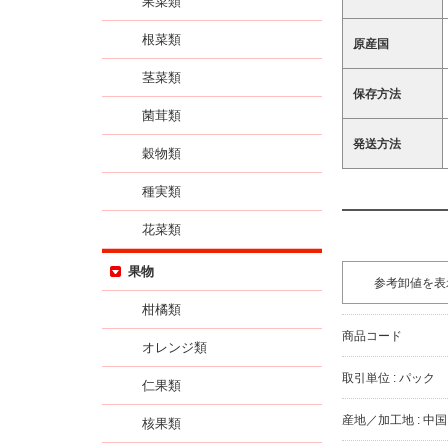
果菜類
根菜類
原産国
茎菜類
保存方法
菌茸類
発送方法
穀物類
種実類
花菜類
果物
参考卸値を表
柑橘類
商品コード
オレンジ類
取引単位 : パック
仁果類
産地／加工地 : 中国
核果類