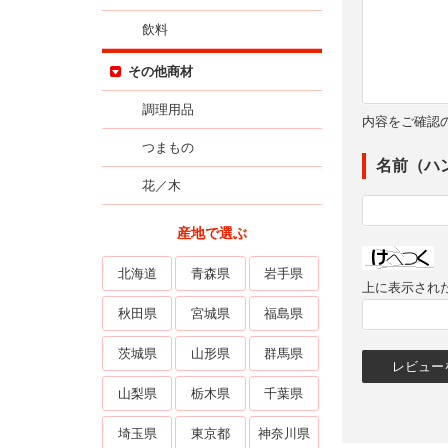
飲料
その他商材
調理用品
内容をご確認
つまもの
名前（ハ
花／木
産地で選ぶ
北海道
青森県
岩手県
上に表示され
秋田県
宮城県
福島県
茨城県
山形県
群馬県
山梨県
栃木県
千葉県
埼玉県
東京都
神奈川県