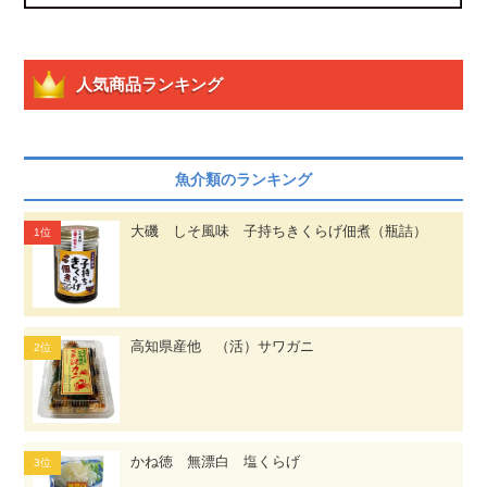
人気商品ランキング
魚介類のランキング
大磯 しそ風味 子持ちきくらげ佃煮（瓶詰）
高知県産他 （活）サワガニ
かね徳 無漂白 塩くらげ