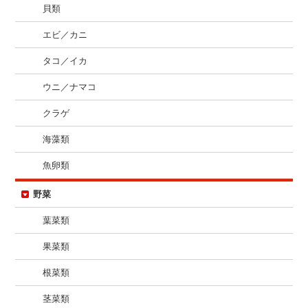
貝類
エビ／カニ
タコ／イカ
ウニ／ナマコ
クラゲ
海藻類
魚卵類
野菜
葉菜類
果菜類
根菜類
茎菜類