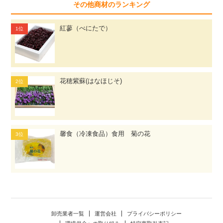
その他商材のランキング
紅蓼（べにたで）
花穂紫蘇(はなほじそ)
馨食（冷凍食品）食用 菊の花
卸売業者一覧
運営会社
プライバシーポリシー