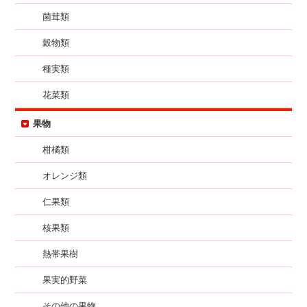
菌茸類
穀物類
種実類
花菜類
果物
柑橘類
オレンジ類
仁果類
核果類
熱帯果樹
果実的野菜
その他の果物