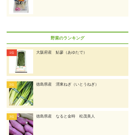
野菜のランキング
大阪府産 鮎蓼（あゆたで）
徳島県産 渭東ねぎ（いとうねぎ）
徳島県産 なると金時 松茂美人