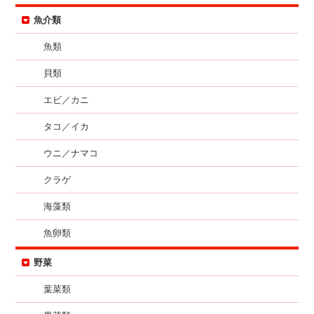
魚介類
魚類
貝類
エビ／カニ
タコ／イカ
ウニ／ナマコ
クラゲ
海藻類
魚卵類
野菜
葉菜類