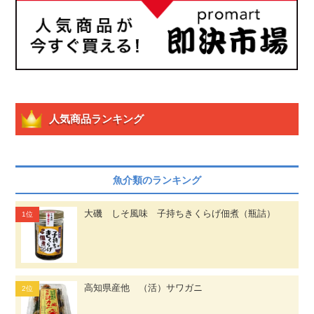
人気商品ランキング
魚介類のランキング
大磯 しそ風味 子持ちきくらげ佃煮（瓶詰）
高知県産他 （活）サワガニ