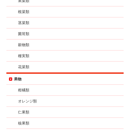
果菜類
根菜類
茎菜類
菌茸類
穀物類
種実類
花菜類
果物
柑橘類
オレンジ類
仁果類
核果類