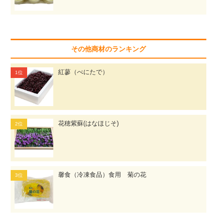
その他商材のランキング
紅蓼（べにたで）
花穂紫蘇(はなほじそ)
馨食（冷凍食品）食用 菊の花