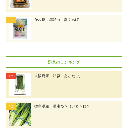
かね徳 無漂白 塩くらげ
野菜のランキング
大阪府産 鮎蓼（あゆたで）
徳島県産 渭東ねぎ（いとうねぎ）