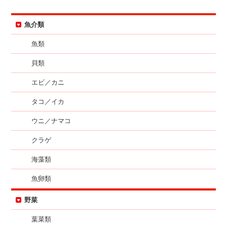
魚介類
魚類
貝類
エビ／カニ
タコ／イカ
ウニ／ナマコ
クラゲ
海藻類
魚卵類
野菜
葉菜類