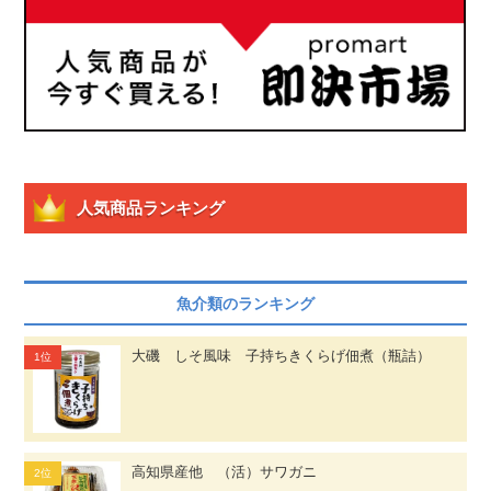
人気商品ランキング
魚介類のランキング
大磯 しそ風味 子持ちきくらげ佃煮（瓶詰）
高知県産他 （活）サワガニ