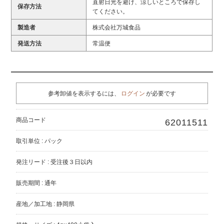
直射日光を避け、涼しいところで保存し
保存方法
てください。
製造者
株式会社万城食品
発送方法
常温便
参考卸値を表示するには、
ログイン
が必要です
商品コード
62011511
取引単位 : パック
発注リード : 受注後３日以内
販売期間 : 通年
産地／加工地 : 静岡県