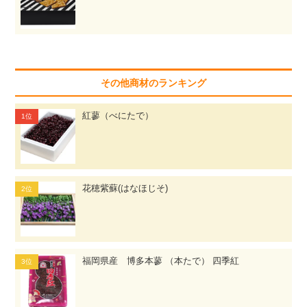
その他商材のランキング
紅蓼（べにたで）
花穂紫蘇(はなほじそ)
福岡県産 博多本蓼 （本たで） 四季紅