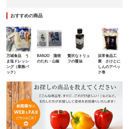
おすすめの商品
万城食品 う
BANJO 蒲焼
贅沢なトリュ
浜常食品工
ま塩ドレッシ
のたれ・山椒
フの醤油
業 さけとに
ング（業務パ
しんのアベッ
ック）
ク巻