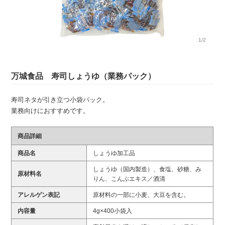
1/2
万城食品 寿司しょうゆ（業務パック）
寿司ネタが引き立つ小袋パック。
業務向けにおすすめです。
商品詳細
商品名
しょうゆ加工品
しょうゆ（国内製造）、食塩、砂糖、み
原材料名
りん、こんぶエキス／酒清
アレルゲン表記
原材料の一部に小麦、大豆を含む。
内容量
4g×400小袋入