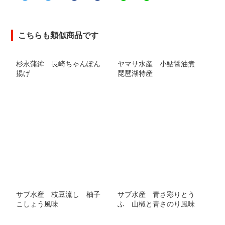
こちらも類似商品です
杉永蒲鉾 長崎ちゃんぽん
ヤマサ水産 小鮎醤油煮
揚げ
琵琶湖特産
サブ水産 枝豆流し 柚子
サブ水産 青さ彩りとう
こしょう風味
ふ 山椒と青さのり風味