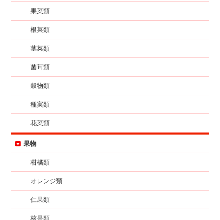
果菜類
根菜類
茎菜類
菌茸類
穀物類
種実類
花菜類
果物
柑橘類
オレンジ類
仁果類
核果類