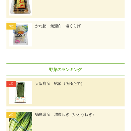
かね徳 無漂白 塩くらげ
野菜のランキング
大阪府産 鮎蓼（あゆたで）
徳島県産 渭東ねぎ（いとうねぎ）