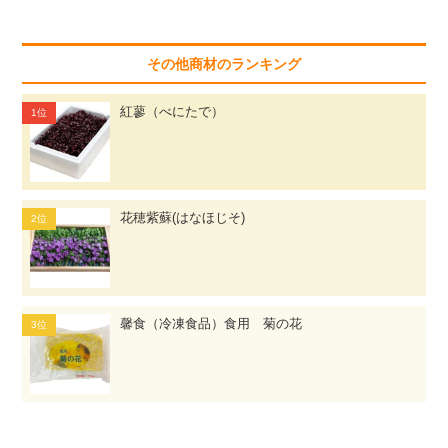
その他商材のランキング
紅蓼（べにたで）
花穂紫蘇(はなほじそ)
馨食（冷凍食品）食用 菊の花