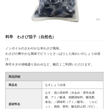
1/3
料亭 わさび茄子（自然色）
ノンボイルのさわやかな本わさび風味。
わさびの爽やかな風味でピリッとさっぱりした味わいのしょうゆ漬
け。
寿司ネタや漬物盛り合わせなど、幅広くご利用いただけます。
商品詳細
商品名
なすしょうゆ漬
なす、漬け原材料（水あめ・異性化液
糖、アミノ酸液、発酵調味料、醸造酢、
食塩）／調味料（アミノ酸等）、ソルビ
原材料名
ット、酒精、香料、酸化防止剤（V.C）、