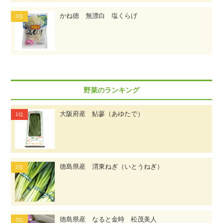
かね徳 無漂白 塩くらげ
野菜のランキング
大阪府産 鮎蓼（あゆたで）
徳島県産 渭東ねぎ（いとうねぎ）
徳島県産 なると金時 松茂美人