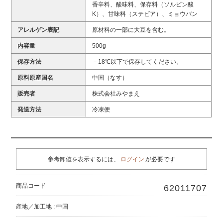
香辛料、酸味料、保存料（ソルビン酸
K）、甘味料（ステビア）、ミョウバン
アレルゲン表記
原材料の一部に大豆を含む。
内容量
500g
保存方法
－18℃以下で保存してください。
原料原産国名
中国（なす）
販売者
株式会社みやまえ
発送方法
冷凍便
参考卸値を表示するには、
ログイン
が必要です
商品コード
62011707
産地／加工地 : 中国