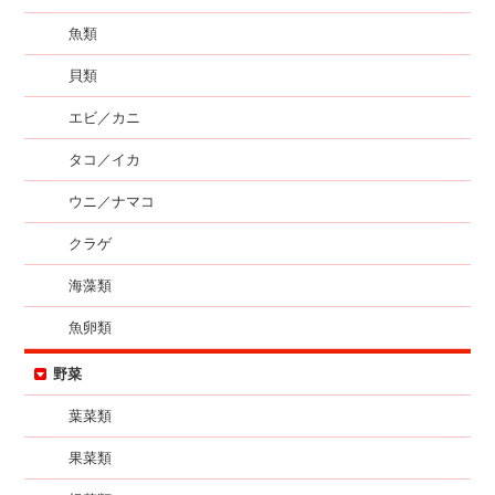
魚類
貝類
エビ／カニ
タコ／イカ
ウニ／ナマコ
クラゲ
海藻類
魚卵類
野菜
葉菜類
果菜類