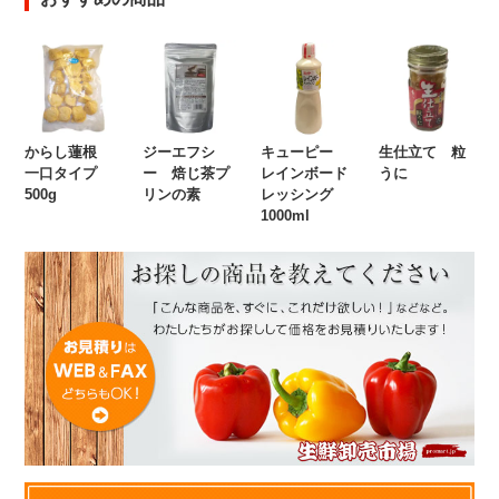
からし蓮根
ジーエフシ
キューピー
生仕立て 粒
一口タイプ
ー 焙じ茶プ
レインボード
うに
500g
リンの素
レッシング
1000ml