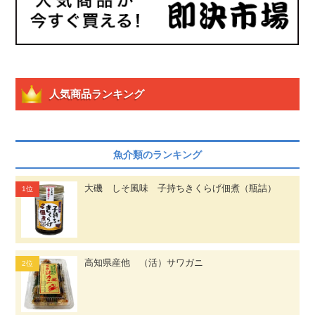
人気商品ランキング
魚介類のランキング
大磯 しそ風味 子持ちきくらげ佃煮（瓶詰）
高知県産他 （活）サワガニ