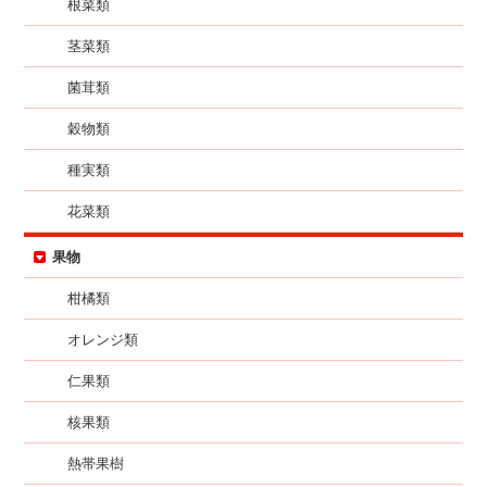
根菜類
茎菜類
菌茸類
穀物類
種実類
花菜類
果物
柑橘類
オレンジ類
仁果類
核果類
熱帯果樹