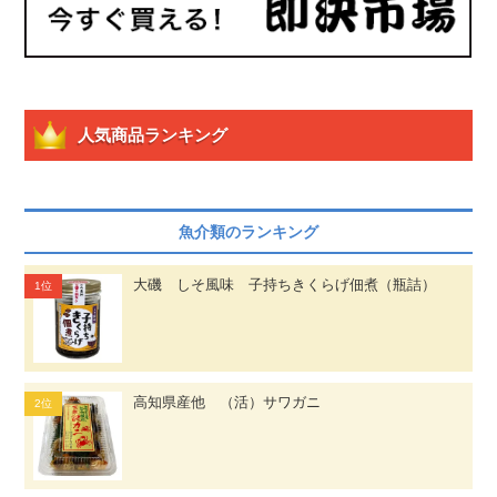
人気商品ランキング
魚介類のランキング
大磯 しそ風味 子持ちきくらげ佃煮（瓶詰）
高知県産他 （活）サワガニ