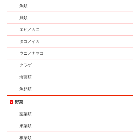
魚類
貝類
エビ／カニ
タコ／イカ
ウニ／ナマコ
クラゲ
海藻類
魚卵類
野菜
葉菜類
果菜類
根菜類