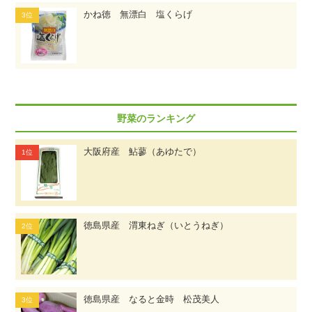
かね徳 無漂白 塩くらげ
野菜のランキング
大阪府産 鮎蓼（あゆたで）
徳島県産 渭東ねぎ（いとうねぎ）
徳島県産 なると金時 松茂美人