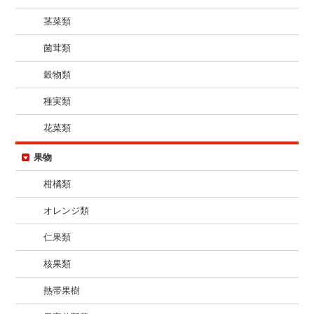
茎菜類
菌茸類
穀物類
種実類
花菜類
果物
柑橘類
オレンジ類
仁果類
核果類
熱帯果樹