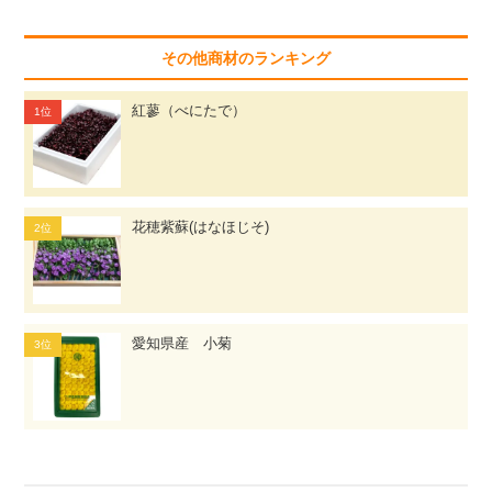
その他商材のランキング
紅蓼（べにたで）
花穂紫蘇(はなほじそ)
愛知県産 小菊