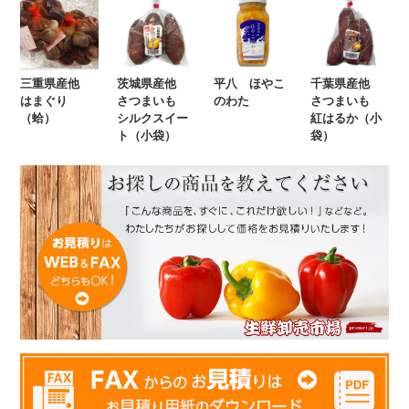
三重県産他
茨城県産他
平八 ほやこ
千葉県産他
はまぐり
さつまいも
のわた
さつまいも
（蛤）
シルクスイー
紅はるか（小
ト（小袋）
袋）