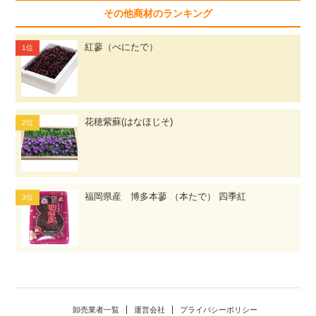
その他商材のランキング
紅蓼（べにたで）
花穂紫蘇(はなほじそ)
福岡県産 博多本蓼 （本たで） 四季紅
卸売業者一覧
運営会社
プライバシーポリシー