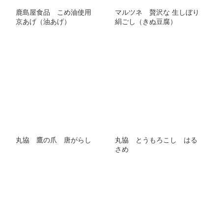
鹿島屋食品 こめ油使用
マルツネ 贅沢な 生しぼり
京あげ（油あげ）
絹ごし（きぬ豆腐）
丸協 鷹の爪 唐がらし
丸協 とうもろこし はる
さめ