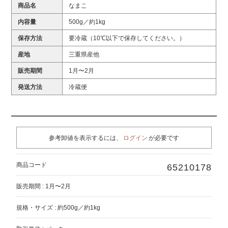
商品名
なまこ
内容量
500g／約1kg
保存方法
要冷蔵（10℃以下で保存してください。）
産地
三重県産他
販売期間
1月〜2月
発送方法
冷蔵便
参考卸値を表示するには、
ログイン
が必要です
商品コード
65210178
販売期間 : 1月〜2月
規格・サイズ : 約500g／約1kg