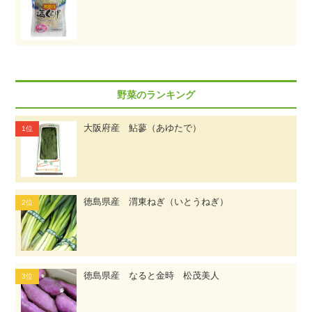
野菜のランキング
大阪府産 鮎蓼（あゆたで）
徳島県産 渭東ねぎ（いとうねぎ）
徳島県産 なると金時 松茂美人