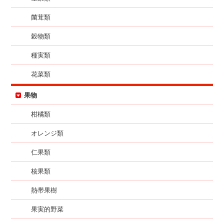
菌茸類
穀物類
種実類
花菜類
果物
柑橘類
オレンジ類
仁果類
核果類
熱帯果樹
果実的野菜