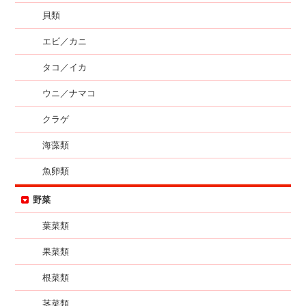
貝類
エビ／カニ
タコ／イカ
ウニ／ナマコ
クラゲ
海藻類
魚卵類
野菜
葉菜類
果菜類
根菜類
茎菜類