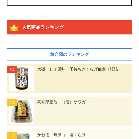
人気商品ランキング
魚介類のランキング
大磯 しそ風味 子持ちきくらげ佃煮（瓶詰）
高知県産他 （活）サワガニ
かね徳 無漂白 塩くらげ